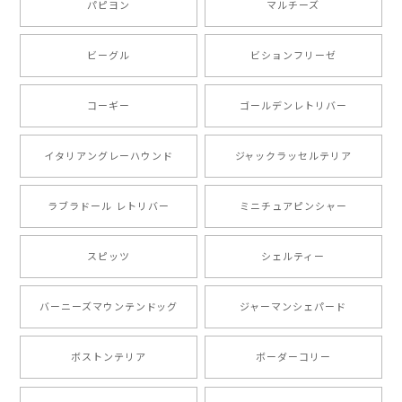
い。ありがとうございます。
パピヨン
マルチーズ
ビーグル
ビションフリーゼ
【 キュンです ボーダーコリー 】 手帳 スマホケース 犬 うちの子 プレゼント ペット Android対応
2024/10/28
コーギー
ゴールデンレトリバー
注文受領連絡が無かったのでハラハラしましたが… 可
愛い商品が届きました！大満足です♪
イタリアングレーハウンド
ジャックラッセルテリア
ラブラドール レトリバー
ミニチュアピンシャー
【 自然に囲まれた ポメラニアン 】マグカップ 犬 ペット うちの子 犬グッズ ギフト プレゼント 母の日
2024/07/09
スピッツ
シェルティー
とても可愛かったです。６月にももが（17歳）で亡くな
バーニーズマウンテンドッグ
ジャーマンシェパード
りまして、元気な時の顔がそっくりだったので、注文し
ました。ありがとうございました。
ボストンテリア
ボーダーコリー
【 ”ロイヤル”シリーズ 犬種選べる キャニスター 】保存容器 プレゼント ギフト 犬 ペット うちの子 犬グッズ