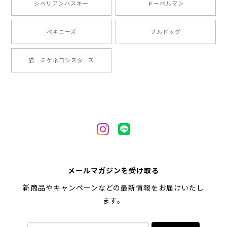
シベリアンハスキー
ドーベルマン
2024/05/22
ペキニーズ
ブルドッグ
【 ヒーロー ペキニーズ 】 マグカップ 犬 ペット うちの子 犬グッズ ギフト プレゼント 母の日
猫 ミケネコシスターズ
2024/05/04
【 自然に囲まれた ペキニーズ 】 マグカップ 犬 ペット うちの子 犬グッズ ギフト プレゼント 母の日
2024/05/04
【 キュンです ペキニーズ 】 マグカップ 犬 ペット うちの子 犬グッズ ギフト プレゼント 母の日
メールマガジンを受け取る
2024/05/04
新商品やキャンペーンなどの最新情報をお届けいたし
ます。
【 柴犬 毛色3色】マグカップ お家用 プレゼント コーギーブラザーズ 犬 うちの子