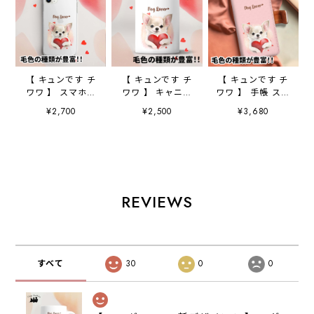
【 キュンです チ
【 キュンです チ
【 キュンです チ
ワワ 】 スマホケ
ワワ 】 キャニス
ワワ 】 手帳 スマ
ース クリアソフ
ター 保存容器
ホケース 犬 う
¥2,700
¥2,500
¥3,680
トケース 犬 犬
お家用 プレゼン
ちの子 プレゼン
グッズ プレゼン
ト 犬 ペット
ト ペット
ト アンドロイド
うちの子 犬グッ
Android対応
対応
ズ
REVIEWS
すべて
30
0
0