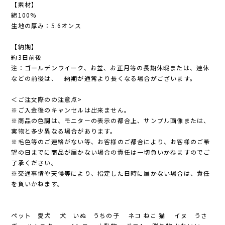
【素材】
綿100%
生地の厚み：5.6オンス
【納期】
約3日前後
注：ゴールデンウイーク、お盆、お正月等の長期休暇または、連休
などの前後は、 納期が通常より長くなる場合がございます。
＜ご注文際のの注意点>
※ご入金後のキャンセルは出来ません。
※商品の色調は、モニターの表示の都合上、サンプル画像または、
実物と多少異なる場合があります。
※毛色等のご連絡がない等、お客様のご都合により、お客様のご希
望の日までに商品が届かない場合の責任は一切負いかねますのでご
了承ください。
※交通事情や天候等により、指定した日時に届かない場合は、責任
を負いかねます。
ペット 愛犬 犬 いぬ うちの子 ネコ ねこ 猫 イヌ うさ