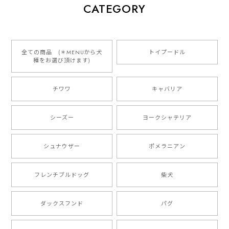
【 犬種選べる パステルカラー 名入り 迷子札 ドッグタグ 】水彩画風イラスト 毛色60種類以上 ペット 犬 プレゼント
CATEGORY
2026/01/16
とっても可愛くて、わんちゃんの名前や電話番号も分か
りやすくて最高です！ ありがとうございました❁⃘*.ﾟ
全ての商品 (＊MENUから犬
トイプードル
種をお選び頂けます)
ご縁がありましたら、またよろしくお願いいたします。
チワワ
キャバリア
【 自然に囲まれた ダックスフンド 】 キャニスター 保存容器 お家用 プレゼント 犬 ペット うちの子 犬グッズ
2025/05/13
シーズー
ヨークシャテリア
シュナウザー
ポメラニアン
【 ボーダーコリー 水彩画風 毛色4色 】 手帳 スマホケース 犬 うちの子 iPhone & Android
2025/05/09
フレンチブルドッグ
柴犬
もう叫ぶほど可愛くて最高です。 届いた袋まで可愛か
ダックスフンド
パグ
ったです。 ご連絡が取りづらい点だけ少し不安になり
ましたが、商品の素敵さでチャラです。 本当に可愛