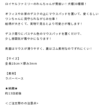
ロイヤルファミリーのわんちゃんが勢揃い！犬種30種類！
オフィスやお家のデスクの上にマウスパッドを置いて、愛くるしい
ワンちゃんに見守られながらお仕事！
絵柄が大きくて、実物で見るとより可愛さが増します！
デスク周りにパステル色のマウスパッドを置くだけで、
少し雰囲気が賑やかになります！
表面はマウスが滑りやすく、裏はゴム素材なのでずれにくい！
【サイズ】
全長18cm×厚み3mm
【素材】
ラバーベース
★納期★
約13日前後
＜ご注文際のの注意点>