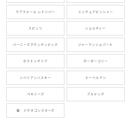
ラブラドール レトリバー
ミニチュアピンシャー
【 自然に囲まれた ポメラニアン 】マグカップ 犬 ペット うちの子 犬グッズ ギフト プレゼント 母の日
2024/07/09
スピッツ
シェルティー
とても可愛かったです。６月にももが（17歳）で亡くな
バーニーズマウンテンドッグ
ジャーマンシェパード
りまして、元気な時の顔がそっくりだったので、注文し
ました。ありがとうございました。
ボストンテリア
ボーダーコリー
【 ”ロイヤル”シリーズ 犬種選べる キャニスター 】保存容器 プレゼント ギフト 犬 ペット うちの子 犬グッズ
シベリアンハスキー
ドーベルマン
2024/05/22
ペキニーズ
ブルドッグ
【 ヒーロー ペキニーズ 】 マグカップ 犬 ペット うちの子 犬グッズ ギフト プレゼント 母の日
猫 ミケネコシスターズ
2024/05/04