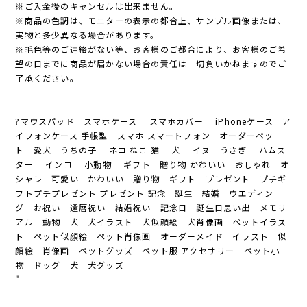
※ご入金後のキャンセルは出来ません。
※商品の色調は、モニターの表示の都合上、サンプル画像または、
実物と多少異なる場合があります。
※毛色等のご連絡がない等、お客様のご都合により、お客様のご希
望の日までに商品が届かない場合の責任は一切負いかねますのでご
了承ください。
?マウスパッド スマホケース スマホカバー iPhoneケース ア
イフォンケース 手帳型 スマホ スマートフォン オーダーペッ
ト 愛犬 うちの子 ネコ ねこ 猫 犬 イヌ うさぎ ハムス
ター インコ 小動物 ギフト 贈り物 かわいい おしゃれ オ
シャレ 可愛い かわいい 贈り物 ギフト プレゼント プチギ
フトプチプレゼント プレゼント 記念 誕生 結婚 ウエディン
グ お祝い 還暦祝い 結婚祝い 記念日 誕生日思い出 メモリ
アル 動物 犬 犬イラスト 犬似顔絵 犬肖像画 ペットイラス
ト ペット似顔絵 ペット肖像画 オーダーメイド イラスト 似
顔絵 肖像画 ペットグッズ ペット服 アクセサリー ペット小
物 ドッグ 犬 犬グッズ
"