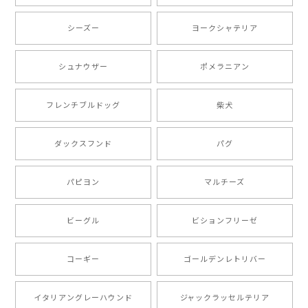
【 自然に囲まれた ダックスフンド 】 キャニスター 保存容器 お家用 プレゼント 犬 ペット うちの子 犬グッズ
2025/05/13
シーズー
ヨークシャテリア
シュナウザー
ポメラニアン
【 ボーダーコリー 水彩画風 毛色4色 】 手帳 スマホケース 犬 うちの子 iPhone & Android
2025/05/09
フレンチブルドッグ
柴犬
もう叫ぶほど可愛くて最高です。 届いた袋まで可愛か
ダックスフンド
パグ
ったです。 ご連絡が取りづらい点だけ少し不安になり
ましたが、商品の素敵さでチャラです。 本当に可愛
い。ありがとうございます。
パピヨン
マルチーズ
ビーグル
ビションフリーゼ
【 キュンです ボーダーコリー 】 手帳 スマホケース 犬 うちの子 プレゼント ペット Android対応
2024/10/28
コーギー
ゴールデンレトリバー
注文受領連絡が無かったのでハラハラしましたが… 可
愛い商品が届きました！大満足です♪
イタリアングレーハウンド
ジャックラッセルテリア