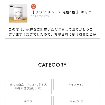
【 チワワ スムース 毛色6色 】 キャニスター 保存容器 お家用 プレゼント 犬 ペット うちの子 犬グッズ
2026/03/25
この度は、迅速なご対応いただきましてありがとうご
ざいます！急ぎでしたので、希望日前に受け取ることが
でき大変感謝しております！ またぜひ今後ともよろし
くお願いします
【 犬種選べる パステルカラー 名入り 迷子札 ドッグタグ 】水彩画風イラスト 毛色60種類以上 ペット 犬 プレゼント
CATEGORY
2026/01/16
とっても可愛くて、わんちゃんの名前や電話番号も分か
りやすくて最高です！ ありがとうございました❁⃘*.ﾟ
全ての商品 (＊MENUから犬
トイプードル
種をお選び頂けます)
ご縁がありましたら、またよろしくお願いいたします。
チワワ
キャバリア