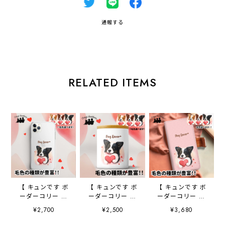
通報する
RELATED ITEMS
【 キュンです ボ
【 キュンです ボ
【 キュンです ボ
ーダーコリー 】
ーダーコリー 】
ーダーコリー 】
スマホケース ク
キャニスター 保
手帳 スマホケー
¥2,700
¥2,500
¥3,680
リアソフトケー
存容器 お家用
ス 犬 うちの
ス 犬 犬グッ
プレゼント 犬
子 プレゼント