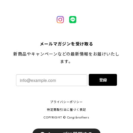
【 自然に囲まれた ペキニーズ 】 マグカップ 犬 ペット うちの子 犬グッズ ギフト プレゼント 母の日
2024/05/04
【 キュンです ペキニーズ 】 マグカップ 犬 ペット うちの子 犬グッズ ギフト プレゼント 母の日
メールマガジンを受け取る
2024/05/04
新商品やキャンペーンなどの最新情報をお届けいたし
ます。
【 柴犬 毛色3色】マグカップ お家用 プレゼント コーギーブラザーズ 犬 うちの子
登録
2024/02/10
連休明けに発送と言われていたのに、その前に到着しま
プライバシーポリシー
した！とても早い対応でありがとうございました。 プ
レゼント用だったけど自分用にも買いたいと思います。
特定商取引法に基づく表記
ありがとうございました！！！
COPYRIGHT © Corgibrothers