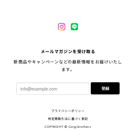
【 自然に囲まれた ペキニーズ 】 マグカップ 犬 ペット うちの子 犬グッズ ギフト プレゼント 母の日
2024/05/04
【 キュンです ペキニーズ 】 マグカップ 犬 ペット うちの子 犬グッズ ギフト プレゼント 母の日
メールマガジンを受け取る
2024/05/04
新商品やキャンペーンなどの最新情報をお届けいたし
ます。
【 柴犬 毛色3色】マグカップ お家用 プレゼント コーギーブラザーズ 犬 うちの子
登録
2024/02/10
連休明けに発送と言われていたのに、その前に到着しま
プライバシーポリシー
した！とても早い対応でありがとうございました。 プ
レゼント用だったけど自分用にも買いたいと思います。
特定商取引法に基づく表記
ありがとうございました！！！
COPYRIGHT © Corgibrothers