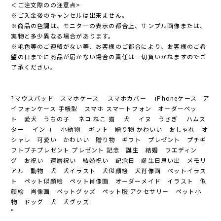
＜ご注文際のの注意点>
※ご入金後のキャンセルは出来ません。
※商品の色調は、モニターの表示の都合上、サンプル画像または、
実物と多少異なる場合があります。
※毛色等のご連絡がない等、お客様のご都合により、お客様のご希
望の日までに商品が届かない場合の責任は一切負いかねますのでご
了承ください。
?マウスパッド スマホケース スマホカバー iPhoneケース ア
イフォンケース 手帳型 スマホ スマートフォン オーダーペッ
ト 愛犬 うちの子 ネコ ねこ 猫 犬 イヌ うさぎ ハムス
ター インコ 小動物 ギフト 贈り物 かわいい おしゃれ オ
シャレ 可愛い かわいい 贈り物 ギフト プレゼント プチギ
フトプチプレゼント プレゼント 記念 誕生 結婚 ウエディン
グ お祝い 還暦祝い 結婚祝い 記念日 誕生日思い出 メモリ
アル 動物 犬 犬イラスト 犬似顔絵 犬肖像画 ペットイラス
ト ペット似顔絵 ペット肖像画 オーダーメイド イラスト 似
顔絵 肖像画 ペットグッズ ペット服 アクセサリー ペット小
物 ドッグ 犬 犬グッズ
"