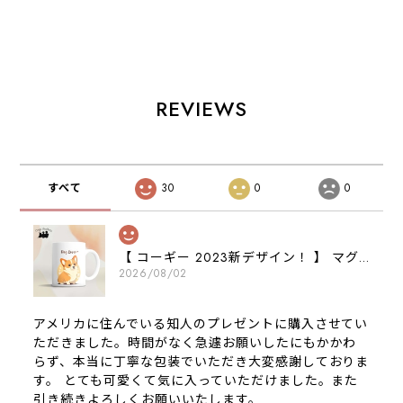
ス クリアソフト
ー 保存容器 お
ケース 犬 うち
ケース 犬 犬グ
家用 プレゼン
の子 プレゼン
ッズ プレゼン
ト 犬 ペット
ト ペット
ト アンドロイド
うちの子 犬グッ
Android対応
対応
ズ
REVIEWS
すべて
30
0
0
【 コーギー 2023新デザイン！ 】 マグカップ お家用 プレゼント 犬 うちの子 犬グッズ ギフト
2026/08/02
アメリカに住んでいる知人のプレゼントに購入させてい
ただきました。時間がなく急遽お願いしたにもかかわ
らず、本当に丁寧な包装でいただき大変感謝しておりま
す。 とても可愛くて気に入っていただけました。また
引き続きよろしくお願いいたします。