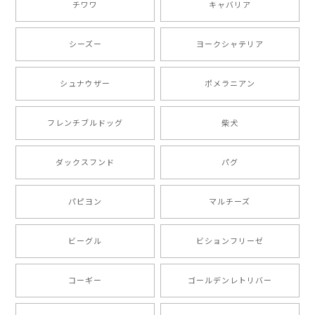
チワワ
キャバリア
【 自然に囲まれた ダックスフンド 】 キャニスター 保存容器 お家用 プレゼント 犬 ペット うちの子 犬グッズ
2025/05/13
シーズー
ヨークシャテリア
シュナウザー
ポメラニアン
【 ボーダーコリー 水彩画風 毛色4色 】 手帳 スマホケース 犬 うちの子 iPhone & Android
2025/05/09
フレンチブルドッグ
柴犬
もう叫ぶほど可愛くて最高です。 届いた袋まで可愛か
ダックスフンド
パグ
ったです。 ご連絡が取りづらい点だけ少し不安になり
ましたが、商品の素敵さでチャラです。 本当に可愛
い。ありがとうございます。
パピヨン
マルチーズ
ビーグル
ビションフリーゼ
【 キュンです ボーダーコリー 】 手帳 スマホケース 犬 うちの子 プレゼント ペット Android対応
2024/10/28
コーギー
ゴールデンレトリバー
注文受領連絡が無かったのでハラハラしましたが… 可