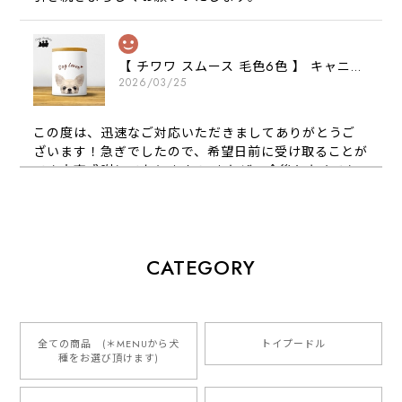
【 チワワ スムース 毛色6色 】 キャニスター 保存容器 お家用 プレゼント 犬 ペット うちの子 犬グッズ
2026/03/25
この度は、迅速なご対応いただきましてありがとうご
ざいます！急ぎでしたので、希望日前に受け取ることが
でき大変感謝しております！ またぜひ今後ともよろし
くお願いします
【 犬種選べる パステルカラー 名入り 迷子札 ドッグタグ 】水彩画風イラスト 毛色60種類以上 ペット 犬 プレゼント
CATEGORY
2026/01/16
とっても可愛くて、わんちゃんの名前や電話番号も分か
りやすくて最高です！ ありがとうございました❁⃘*.ﾟ
全ての商品 (＊MENUから犬
トイプードル
種をお選び頂けます)
ご縁がありましたら、またよろしくお願いいたします。