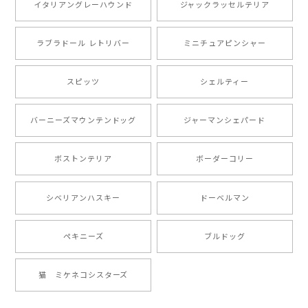
愛い商品が届きました！大満足です♪
イタリアングレーハウンド
ジャックラッセルテリア
ラブラドール レトリバー
ミニチュアピンシャー
【 自然に囲まれた ポメラニアン 】マグカップ 犬 ペット うちの子 犬グッズ ギフト プレゼント 母の日
2024/07/09
スピッツ
シェルティー
とても可愛かったです。６月にももが（17歳）で亡くな
バーニーズマウンテンドッグ
ジャーマンシェパード
りまして、元気な時の顔がそっくりだったので、注文し
ました。ありがとうございました。
ボストンテリア
ボーダーコリー
【 ”ロイヤル”シリーズ 犬種選べる キャニスター 】保存容器 プレゼント ギフト 犬 ペット うちの子 犬グッズ
シベリアンハスキー
ドーベルマン
2024/05/22
ペキニーズ
ブルドッグ
【 ヒーロー ペキニーズ 】 マグカップ 犬 ペット うちの子 犬グッズ ギフト プレゼント 母の日
猫 ミケネコシスターズ
2024/05/04