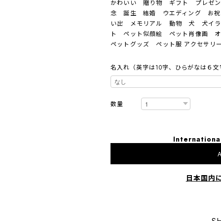
かわいい 贈り物 ギフト プレゼン
念 誕生 結婚 ウエディング お祝
い出 メモリアル 動物 犬 犬イ
ト ペット似顔絵 ペット肖像画 
ペットグッズ ペット服 アクセサリー
名入れ（英字は10字、ひらがなは６文
数量
Internationa
A
日本国内