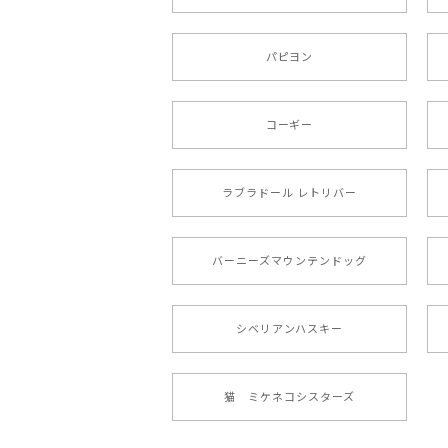
【 キュンです ボーダーコ
パピヨン
2024/10/28
注文受領連絡が無かったのでハラハラし
コーギー
ラブラドール レトリバー
【 自然に囲まれた ポメ
2024/07/09
バーニーズマウンテンドッグ
とても可愛かったです。６月にももが（
シベリアンハスキー
【 ”ロイヤル”シリーズ
2024/05/22
猫 ミケネコシスターズ