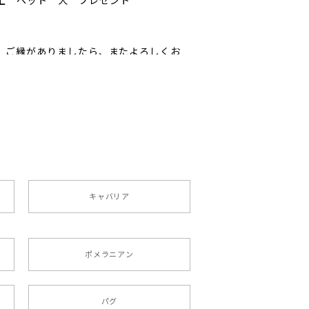
以上 ペット 犬 プレゼント
ﾟ ご縁がありましたら、またよろしくお
ペット うちの子 犬グッズ
キャバリア
ポメラニアン
りましたが、商品の素敵さでチャラです。
パグ