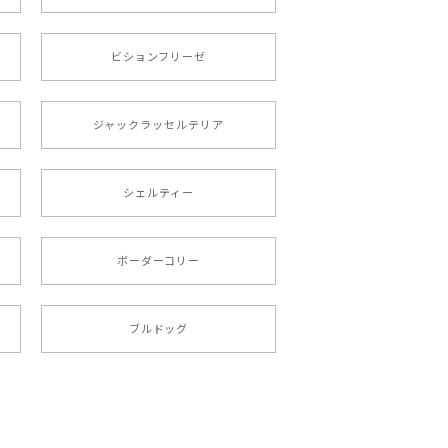
roid対応
ビションフリーゼ
ジャックラッセルテリア
シェルティー
 プレゼント 母の日
ボーダーコリー
文しました。ありがとうございました。
ブルドッグ
ペット うちの子 犬グッズ