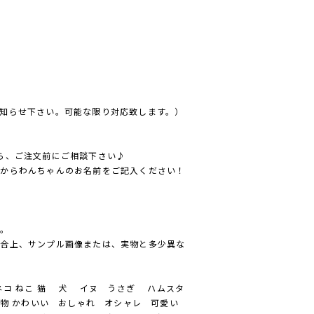
知らせ下さい。可能な限り対応致します。）
ら、ご注文前にご相談下さい♪
方からわんちゃんのお名前をご記入ください！
ん。
都合上、サンプル画像または、実物と多少異な
コ ねこ 猫 犬 イヌ うさぎ ハムスタ
物 かわいい おしゃれ オシャレ 可愛い