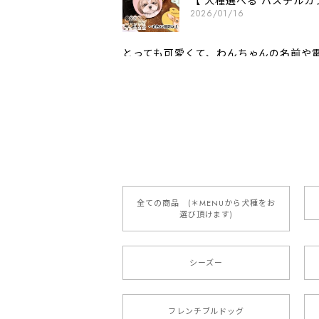
【 犬種選べる パステルカ
2026/01/16
とっても可愛くて、わんちゃんの名前や電
願いいたします。
【 自然に囲まれた ダッ
2025/05/13
全ての商品 (＊MENUから犬種をお
選び頂けます)
【 ボーダーコリー 水彩画風 毛
2025/05/09
シーズー
もう叫ぶほど可愛くて最高です。 届い
本当に可愛い。ありがとうございます。
フレンチブルドッグ