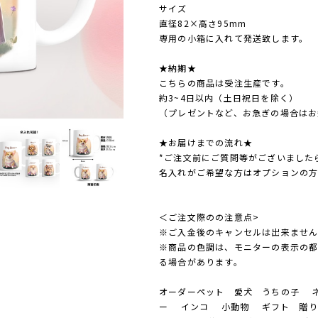
サイズ
直径82×高さ95mm
専用の小箱に入れて発送致します。
★納期★
こちらの商品は受注生産です。
約3~4日以内（土日祝日を除く）
（プレゼントなど、お急ぎの場合はお
★お届けまでの流れ★
*ご注文前にご質問等がございました
名入れがご希望な方はオプションの
＜ご注文際のの注意点>
※ご入金後のキャンセルは出来ませ
※商品の色調は、モニターの表示の
る場合があります。
オーダーペット 愛犬 うちの子 ネ
ー インコ 小動物 ギフト 贈り