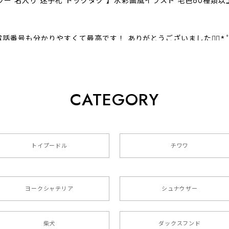
ラー 名入り 迷子札 ドッグタグ 】水彩画風イラスト 毛色60種類
話番号も分かりやすくて最高です！ ありがとうございました❁⃘*.
CATEGORY
クスフンド 】 キャニスター 保存容器 お家用 プレゼント 犬 
トイプードル
チワワ
色4色 】 手帳 スマホケース 犬 うちの子 iPhone & Android
ヨークシャテリア
シュナウザー
た袋まで可愛かったです。 ご連絡が取りづらい点だけ少し不安にな
柴犬
ダックスフンド