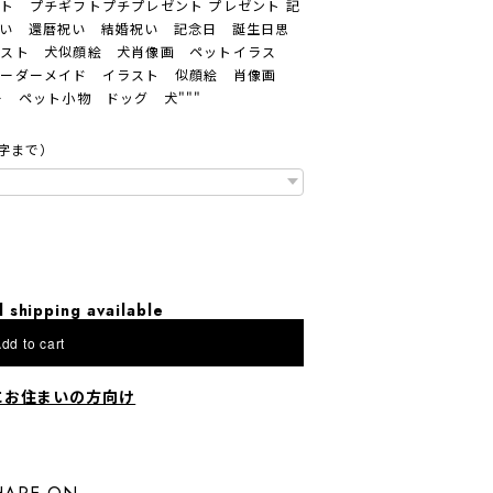
ト プチギフトプチプレゼント プレゼント 記
い 還暦祝い 結婚祝い 記念日 誕生日思
ラスト 犬似顔絵 犬肖像画 ペットイラス
オーダーメイド イラスト 似顔絵 肖像画
 ペット小物 ドッグ 犬"""
字まで）
l shipping available
dd to cart
にお住まいの方向け