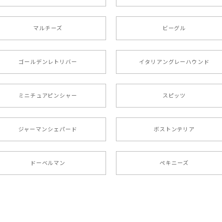
リー 】 手帳 スマホケース 犬 うちの子 プレゼント ペット And
マルチーズ
ビーグル
ましたが… 可愛い商品が届きました！大満足です♪
ゴールデンレトリバー
イタリアングレーハウンド
ミニチュアピンシャー
スピッツ
ラニアン 】マグカップ 犬 ペット うちの子 犬グッズ ギフト
ジャーマンシェパード
ボストンテリア
17歳）で亡くなりまして、元気な時の顔がそっくりだったので、注
ドーベルマン
ペキニーズ
 犬種選べる キャニスター 】保存容器 プレゼント ギフト 犬 