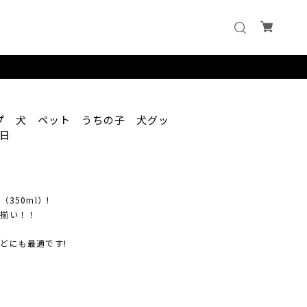
ップ 犬 ペット うちの子 犬グッ
日
（350ml）!
勢揃い！！
どにも最適です!