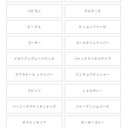
ましたが、商品の素敵さでチャラです。 本当に可愛
い。ありがとうございます。
パピヨン
マルチーズ
ビーグル
ビションフリーゼ
【 キュンです ボーダーコリー 】 手帳 スマホケース 犬 うちの子 プレゼント ペット Android対応
2024/10/28
コーギー
ゴールデンレトリバー
注文受領連絡が無かったのでハラハラしましたが… 可
愛い商品が届きました！大満足です♪
イタリアングレーハウンド
ジャックラッセルテリア
ラブラドール レトリバー
ミニチュアピンシャー
【 自然に囲まれた ポメラニアン 】マグカップ 犬 ペット うちの子 犬グッズ ギフト プレゼント 母の日
2024/07/09
スピッツ
シェルティー
とても可愛かったです。６月にももが（17歳）で亡くな
バーニーズマウンテンドッグ
ジャーマンシェパード
りまして、元気な時の顔がそっくりだったので、注文し
ました。ありがとうございました。
ボストンテリア
ボーダーコリー