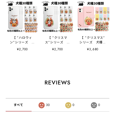
【 ”ハロウィ
【 ”クリスマ
【 ”クリスマス”
ン”シリーズ 犬
ス”シリーズ 犬
シリーズ 犬種選
種選べる スマホケ
種選べる スマホケ
べる 手帳型 スマ
¥2,700
¥2,700
¥3,680
ース 】 犬 うち
ース 】 犬 うち
ホケース 】 犬
の子 プレゼン
の子 プレゼン
うちの子 プレゼ
ト 母の日
ト 母の日
ント Android対応
Android対応
Android対応
REVIEWS
すべて
30
0
0