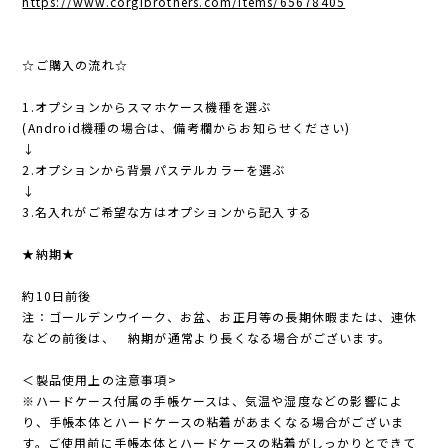
https://www.corgibrothers.com/items/65678405
☆ご購入の流れ☆
1.オプションからスマホケース機種を選ぶ
(Android機種の場合は、備考欄からお知らせください)
↓
2.オプションから背景パステルカラーを選ぶ
↓
3.名入れがご希望な方はオプションから記入する
★納期★
約10日前後
注：ゴールデンウイーク、お盆、お正月等の長期休暇または、連休
などの前後は、 納期が通常より長くなる場合がございます。
＜製品使用上の注意事項>
※ハードケース付属の手帳ケースは、気温や湿度などの影響によ
り、手帳本体とハードケースの粘着があまくなる場合がございま
す。ご使用前に手帳本体とハードケースの粘着がしっかりとできて