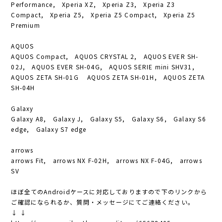
Performance, Xperia XZ, Xperia Z3, Xperia Z3
Compact, Xperia Z5, Xperia Z5 Compact, Xperia Z5
Premium
AQUOS
AQUOS Compact, AQUOS CRYSTAL 2, AQUOS EVER SH-
02J, AQUOS EVER SH-04G, AQUOS SERIE mini SHV31,
AQUOS ZETA SH-01G AQUOS ZETA SH-01H, AQUOS ZETA
SH-04H
Galaxy
Galaxy A8, Galaxy J, Galaxy S5, Galaxy S6, Galaxy S6
edge, Galaxy S7 edge
arrows
arrows Fit, arrows NX F-02H, arrows NX F-04G, arrows
SV
ほぼ全てのAndroidケースに対応しておりますので下のリンクから
ご確認になられるか、質問・メッセージにてご連絡ください。
↓ ↓