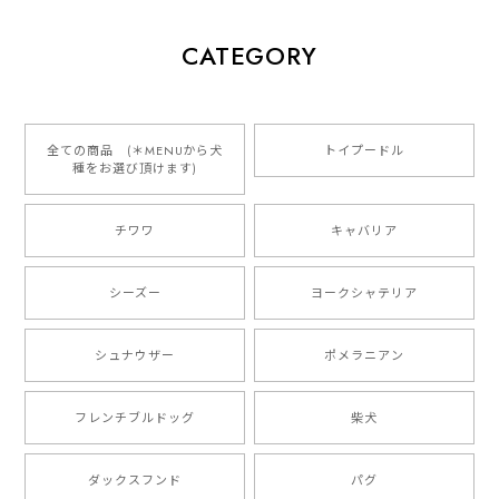
【 犬種選べる パステルカラー 名入り 迷子札 ドッグタグ 】水彩画風イラスト 毛色60種類以上 ペット 犬 プレゼント
CATEGORY
2026/01/16
とっても可愛くて、わんちゃんの名前や電話番号も分か
りやすくて最高です！ ありがとうございました❁⃘*.ﾟ
全ての商品 (＊MENUから犬
トイプードル
種をお選び頂けます)
ご縁がありましたら、またよろしくお願いいたします。
チワワ
キャバリア
【 自然に囲まれた ダックスフンド 】 キャニスター 保存容器 お家用 プレゼント 犬 ペット うちの子 犬グッズ
2025/05/13
シーズー
ヨークシャテリア
シュナウザー
ポメラニアン
【 ボーダーコリー 水彩画風 毛色4色 】 手帳 スマホケース 犬 うちの子 iPhone & Android
2025/05/09
フレンチブルドッグ
柴犬
もう叫ぶほど可愛くて最高です。 届いた袋まで可愛か
ダックスフンド
パグ
ったです。 ご連絡が取りづらい点だけ少し不安になり