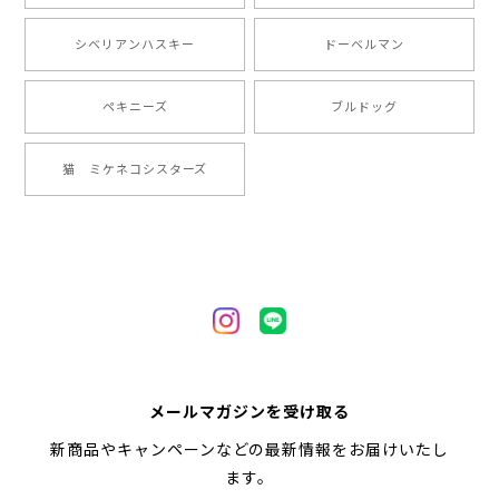
【 ”ロイヤル”シリーズ 犬種選べる キャニスター 】保存容器 プレゼント ギフト 犬 ペット うちの子 犬グッズ
シベリアンハスキー
ドーベルマン
2024/05/22
ペキニーズ
ブルドッグ
【 ヒーロー ペキニーズ 】 マグカップ 犬 ペット うちの子 犬グッズ ギフト プレゼント 母の日
猫 ミケネコシスターズ
2024/05/04
【 自然に囲まれた ペキニーズ 】 マグカップ 犬 ペット うちの子 犬グッズ ギフト プレゼント 母の日
2024/05/04
【 キュンです ペキニーズ 】 マグカップ 犬 ペット うちの子 犬グッズ ギフト プレゼント 母の日
メールマガジンを受け取る
2024/05/04
新商品やキャンペーンなどの最新情報をお届けいたし
ます。