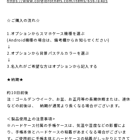
https://www.corgibrothers.com/items/65678405
☆ご購入の流れ☆
1.オプションからスマホケース機種を選ぶ
(Android機種の場合は、備考欄からお知らせください)
↓
2.オプションから背景パステルカラーを選ぶ
↓
3.名入れがご希望な方はオプションから記入する
★納期★
約10日前後
注：ゴールデンウイーク、お盆、お正月等の長期休暇または、連休
などの前後は、 納期が通常より長くなる場合がございます。
＜製品使用上の注意事項>
※ハードケース付属の手帳ケースは、気温や湿度などの影響によ
り、手帳本体とハードケースの粘着があまくなる場合がございま
す。ご使用前に手帳本体とハードケースの粘着がしっかりとできて