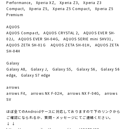
Performance, Xperia XZ, Xperia Z3, Xperia Z3
Compact, Xperia Z5, Xperia Z5 Compact, Xperia Z5
Premium
AQUOS
AQUOS Compact, AQUOS CRYSTAL 2, AQUOS EVER SH-
02J, AQUOS EVER SH-04G, AQUOS SERIE mini SHV31,
AQUOS ZETA SH-01G AQUOS ZETA SH-01H, AQUOS ZETA
SH-04H
Galaxy
Galaxy A8, Galaxy J, Galaxy S5, Galaxy S6, Galaxy S6
edge, Galaxy S7 edge
arrows
arrows Fit, arrows NX F-02H, arrows NX F-04G, arrows
SV
ほぼ全てのAndroidケースに対応しておりますので下のリンクから
ご確認になられるか、質問・メッセージにてご連絡ください。
↓ ↓