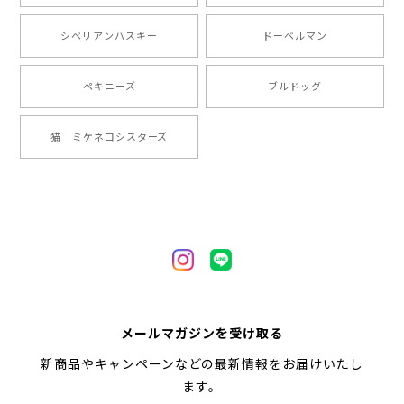
【 ”ロイヤル”シリーズ 犬種選べる キャニスター 】保存容器 プレゼント ギフト 犬 ペット うちの子 犬グッズ
シベリアンハスキー
ドーベルマン
2024/05/22
ペキニーズ
ブルドッグ
【 ヒーロー ペキニーズ 】 マグカップ 犬 ペット うちの子 犬グッズ ギフト プレゼント 母の日
猫 ミケネコシスターズ
2024/05/04
【 自然に囲まれた ペキニーズ 】 マグカップ 犬 ペット うちの子 犬グッズ ギフト プレゼント 母の日
2024/05/04
【 キュンです ペキニーズ 】 マグカップ 犬 ペット うちの子 犬グッズ ギフト プレゼント 母の日
メールマガジンを受け取る
2024/05/04
新商品やキャンペーンなどの最新情報をお届けいたし
ます。