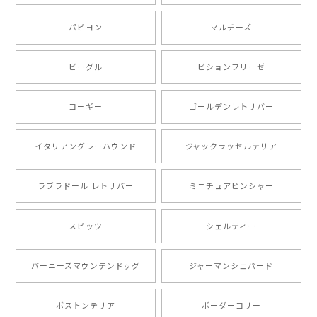
ましたが、商品の素敵さでチャラです。 本当に可愛
い。ありがとうございます。
パピヨン
マルチーズ
ビーグル
ビションフリーゼ
【 キュンです ボーダーコリー 】 手帳 スマホケース 犬 うちの子 プレゼント ペット Android対応
2024/10/28
コーギー
ゴールデンレトリバー
注文受領連絡が無かったのでハラハラしましたが… 可
愛い商品が届きました！大満足です♪
イタリアングレーハウンド
ジャックラッセルテリア
ラブラドール レトリバー
ミニチュアピンシャー
【 自然に囲まれた ポメラニアン 】マグカップ 犬 ペット うちの子 犬グッズ ギフト プレゼント 母の日
2024/07/09
スピッツ
シェルティー
とても可愛かったです。６月にももが（17歳）で亡くな
バーニーズマウンテンドッグ
ジャーマンシェパード
りまして、元気な時の顔がそっくりだったので、注文し
ました。ありがとうございました。
ボストンテリア
ボーダーコリー