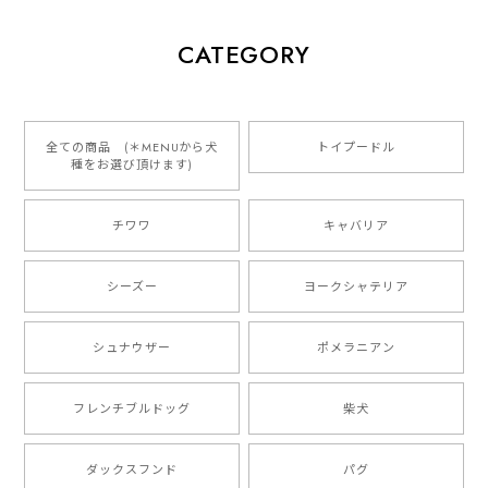
【 犬種選べる パステルカラー 名入り 迷子札 ドッグタグ 】水彩画風イラスト 毛色60種類以上 ペット 犬 プレゼント
CATEGORY
2026/01/16
とっても可愛くて、わんちゃんの名前や電話番号も分か
りやすくて最高です！ ありがとうございました❁⃘*.ﾟ
全ての商品 (＊MENUから犬
トイプードル
種をお選び頂けます)
ご縁がありましたら、またよろしくお願いいたします。
チワワ
キャバリア
【 自然に囲まれた ダックスフンド 】 キャニスター 保存容器 お家用 プレゼント 犬 ペット うちの子 犬グッズ
2025/05/13
シーズー
ヨークシャテリア
シュナウザー
ポメラニアン
【 ボーダーコリー 水彩画風 毛色4色 】 手帳 スマホケース 犬 うちの子 iPhone & Android
2025/05/09
フレンチブルドッグ
柴犬
もう叫ぶほど可愛くて最高です。 届いた袋まで可愛か
ダックスフンド
パグ
ったです。 ご連絡が取りづらい点だけ少し不安になり