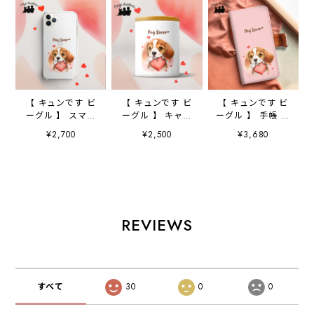
【 キュンです ビ
【 キュンです ビ
【 キュンです ビ
ーグル 】 スマホ
ーグル 】 キャニ
ーグル 】 手帳 ス
ケース クリアソ
スター 保存容
マホケース 犬
¥2,700
¥2,500
¥3,680
フトケース 犬
器 お家用 プレ
うちの子 プレゼ
犬グッズ プレゼ
ゼント 犬 ペッ
ント ペット
ント アンドロイ
ト うちの子 犬
Android対応
ド対応
グッズ
REVIEWS
すべて
30
0
0