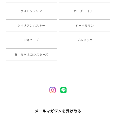
ました。ありがとうございました。
ボストンテリア
ボーダーコリー
【 ”ロイヤル”シリーズ 犬種選べる キャニスター 】保存容器 プレゼント ギフト 犬 ペット うちの子 犬グッズ
シベリアンハスキー
ドーベルマン
2024/05/22
ペキニーズ
ブルドッグ
【 ヒーロー ペキニーズ 】 マグカップ 犬 ペット うちの子 犬グッズ ギフト プレゼント 母の日
猫 ミケネコシスターズ
2024/05/04
【 自然に囲まれた ペキニーズ 】 マグカップ 犬 ペット うちの子 犬グッズ ギフト プレゼント 母の日
2024/05/04
【 キュンです ペキニーズ 】 マグカップ 犬 ペット うちの子 犬グッズ ギフト プレゼント 母の日
メールマガジンを受け取る
2024/05/04