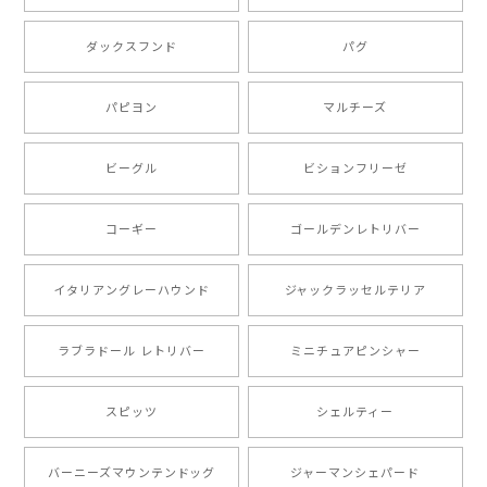
もう叫ぶほど可愛くて最高です。 届いた袋まで可愛か
ダックスフンド
パグ
ったです。 ご連絡が取りづらい点だけ少し不安になり
ましたが、商品の素敵さでチャラです。 本当に可愛
い。ありがとうございます。
パピヨン
マルチーズ
ビーグル
ビションフリーゼ
【 キュンです ボーダーコリー 】 手帳 スマホケース 犬 うちの子 プレゼント ペット Android対応
2024/10/28
コーギー
ゴールデンレトリバー
注文受領連絡が無かったのでハラハラしましたが… 可
愛い商品が届きました！大満足です♪
イタリアングレーハウンド
ジャックラッセルテリア
ラブラドール レトリバー
ミニチュアピンシャー
【 自然に囲まれた ポメラニアン 】マグカップ 犬 ペット うちの子 犬グッズ ギフト プレゼント 母の日
2024/07/09
スピッツ
シェルティー
とても可愛かったです。６月にももが（17歳）で亡くな
バーニーズマウンテンドッグ
ジャーマンシェパード
りまして、元気な時の顔がそっくりだったので、注文し