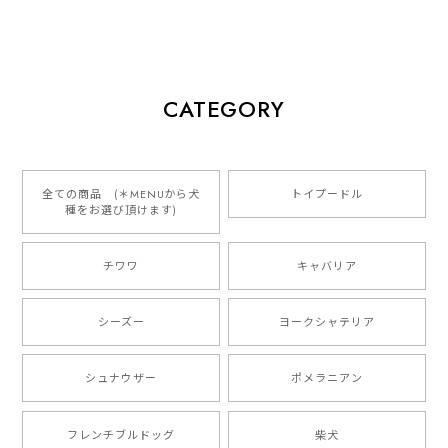
でき大変感謝しております！ またぜひ今後ともよろし
くお願いします
【 犬種選べる パステルカラー 名入り 迷子札 ドッグタグ 】水彩画風イラスト 毛色60種類以上 ペット 犬 プレゼント
CATEGORY
2026/01/16
とっても可愛くて、わんちゃんの名前や電話番号も分か
りやすくて最高です！ ありがとうございました❁⃘*.ﾟ
全ての商品 (＊MENUから犬
トイプードル
種をお選び頂けます)
ご縁がありましたら、またよろしくお願いいたします。
チワワ
キャバリア
【 自然に囲まれた ダックスフンド 】 キャニスター 保存容器 お家用 プレゼント 犬 ペット うちの子 犬グッズ
2025/05/13
シーズー
ヨークシャテリア
シュナウザー
ポメラニアン
【 ボーダーコリー 水彩画風 毛色4色 】 手帳 スマホケース 犬 うちの子 iPhone & Android
2025/05/09
フレンチブルドッグ
柴犬