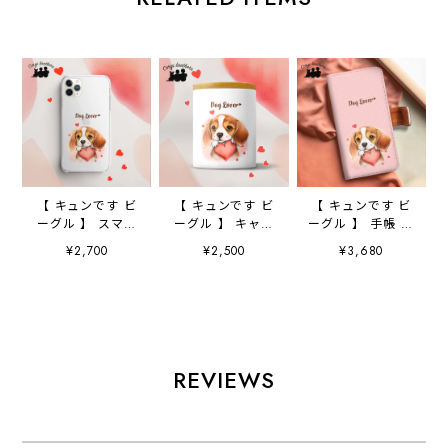
【 キュンです ビ
【 キュンです ビ
【 キュンです ビ
ーグル 】 スマホ
ーグル 】 キャニ
ーグル 】 手帳 ス
ケース クリアソ
スター 保存容
マホケース 犬
¥2,700
¥2,500
¥3,680
フトケース 犬
器 お家用 プレ
うちの子 プレゼ
犬グッズ プレゼ
ゼント 犬 ペッ
ント ペット
ント アンドロイ
ト うちの子 犬
Android対応
ド対応
グッズ
REVIEWS