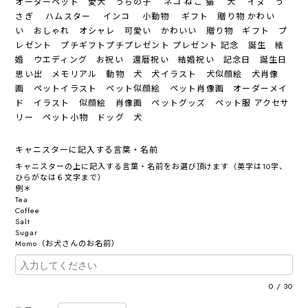
オーダーペット 愛犬 うちの子 ネコ ねこ 猫 犬 イヌ う
さぎ ハムスター インコ 小動物 ギフト 贈り物 かわい
い おしゃれ オシャレ 可愛い かわいい 贈り物 ギフト プ
レゼント プチギフトプチプレゼント プレゼント 記念 誕生 結
婚 ウエディング お祝い 還暦祝い 結婚祝い 記念日 誕生日
思い出 メモリアル 動物 犬 犬イラスト 犬似顔絵 犬肖像
画 ペットイラスト ペット似顔絵 ペット肖像画 オーダーメイ
ド イラスト 似顔絵 肖像画 ペットグッズ ペット服 アクセサ
リー ペット小物 ドッグ 犬
キャニスターに記入する言葉・名前
キャニスターの上に記入する言葉・名前をお選び頂けます（英字は10字、
ひらがなは６文字まで）
例＊
Tea
Coffee
Salt
Sugar
Momo（お犬さんのお名前）
0
/
30