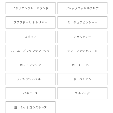
注文受領連絡が無かったのでハラハラしましたが… 可
愛い商品が届きました！大満足です♪
イタリアングレーハウンド
ジャックラッセルテリア
ラブラドール レトリバー
ミニチュアピンシャー
【 自然に囲まれた ポメラニアン 】マグカップ 犬 ペット うちの子 犬グッズ ギフト プレゼント 母の日
2024/07/09
スピッツ
シェルティー
とても可愛かったです。６月にももが（17歳）で亡くな
バーニーズマウンテンドッグ
ジャーマンシェパード
りまして、元気な時の顔がそっくりだったので、注文し
ました。ありがとうございました。
ボストンテリア
ボーダーコリー
【 ”ロイヤル”シリーズ 犬種選べる キャニスター 】保存容器 プレゼント ギフト 犬 ペット うちの子 犬グッズ
シベリアンハスキー
ドーベルマン
2024/05/22
ペキニーズ
ブルドッグ
【 ヒーロー ペキニーズ 】 マグカップ 犬 ペット うちの子 犬グッズ ギフト プレゼント 母の日
猫 ミケネコシスターズ
2024/05/04