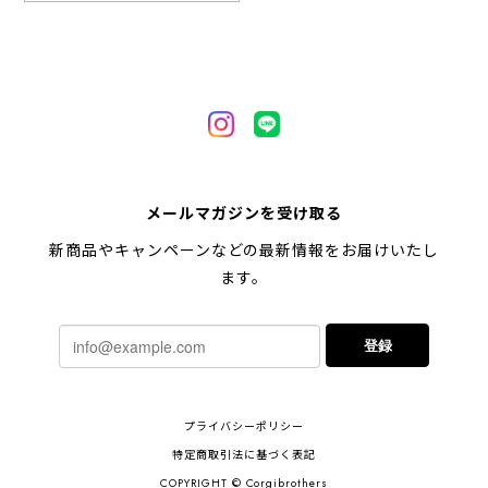
【 自然に囲まれた ペキニーズ 】 マグカップ 犬 ペット うちの子 犬グッズ ギフト プレゼント 母の日
2024/05/04
【 キュンです ペキニーズ 】 マグカップ 犬 ペット うちの子 犬グッズ ギフト プレゼント 母の日
メールマガジンを受け取る
2024/05/04
新商品やキャンペーンなどの最新情報をお届けいたし
ます。
【 柴犬 毛色3色】マグカップ お家用 プレゼント コーギーブラザーズ 犬 うちの子
登録
2024/02/10
連休明けに発送と言われていたのに、その前に到着しま
プライバシーポリシー
した！とても早い対応でありがとうございました。 プ
レゼント用だったけど自分用にも買いたいと思います。
特定商取引法に基づく表記
ありがとうございました！！！
COPYRIGHT © Corgibrothers