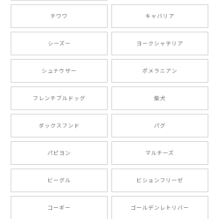
チワワ
キャバリア
【 自然に囲まれた ダックスフンド 】 キャニスター 保存容器 お家用 プレゼント 犬 ペット うちの子 犬グッズ
2025/05/13
シーズー
ヨークシャテリア
シュナウザー
ポメラニアン
【 ボーダーコリー 水彩画風 毛色4色 】 手帳 スマホケース 犬 うちの子 iPhone & Android
2025/05/09
フレンチブルドッグ
柴犬
もう叫ぶほど可愛くて最高です。 届いた袋まで可愛か
ダックスフンド
パグ
ったです。 ご連絡が取りづらい点だけ少し不安になり
ましたが、商品の素敵さでチャラです。 本当に可愛
い。ありがとうございます。
パピヨン
マルチーズ
ビーグル
ビションフリーゼ
【 キュンです ボーダーコリー 】 手帳 スマホケース 犬 うちの子 プレゼント ペット Android対応
2024/10/28
コーギー
ゴールデンレトリバー