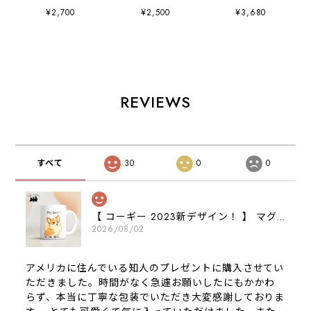
ー 】 スマホケー
ー 】 キャニスタ
ー 】 手帳 スマホ
¥2,700
¥2,500
¥3,680
ス クリアソフト
ー 保存容器 お
ケース 犬 うち
ケース 犬 犬グ
家用 プレゼン
の子 プレゼン
ッズ プレゼン
ト 犬 ペット
ト ペット
ト アンドロイド
うちの子 犬グッ
Android対応
対応
ズ
REVIEWS
すべて
30
0
0
【 コーギー 2023新デザイン！ 】 マグカップ お家用 プレゼント 犬 うちの子 犬グッズ ギフト
2026/08/02
アメリカに住んでいる知人のプレゼントに購入させてい
ただきました。時間がなく急遽お願いしたにもかかわ
らず、本当に丁寧な包装でいただき大変感謝しておりま