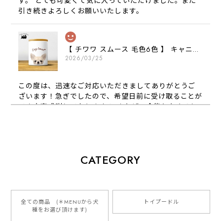
す。 とても可愛くて気に入っていただけました。また
引き続きよろしくお願いいたします。
【 チワワ スムース 毛色6色 】 キャニスター 保存容器 お家用 プレゼント 犬 ペット うちの子 犬グッズ
2026/03/25
この度は、迅速なご対応いただきましてありがとうご
ざいます！急ぎでしたので、希望日前に受け取ることが
でき大変感謝しております！ またぜひ今後ともよろし
くお願いします
【 犬種選べる パステルカラー 名入り 迷子札 ドッグタグ 】水彩画風イラスト 毛色60種類以上 ペット 犬 プレゼント
CATEGORY
2026/01/16
とっても可愛くて、わんちゃんの名前や電話番号も分か
りやすくて最高です！ ありがとうございました❁⃘*.ﾟ
全ての商品 (＊MENUから犬
トイプードル
種をお選び頂けます)
ご縁がありましたら、またよろしくお願いいたします。