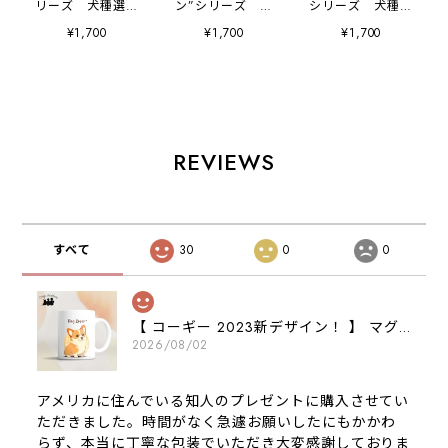
リーズ 犬種選べ
ン”シリーズ 犬
シリーズ 犬種選
る マウスパッド
種選べる マウスパ
べる マウスパッド
¥1,700
¥1,700
¥1,700
】 パステルカラ
ッド 】 パステル
】 パステルカラ
ー 犬 ペット
カラー 犬 ペッ
ー 犬 ペット
うちの子 犬グッ
ト うちの子 犬
うちの子 犬グッ
ズ プレゼント
グッズ プレゼン
ズ プレゼント
ト
REVIEWS
すべて
30
0
0
【 コーギー 2023新デザイン！ 】 マグカップ お家用 プレゼント 犬 うちの子 犬グッズ ギフト
2026/08/02
アメリカに住んでいる知人のプレゼントに購入させてい
ただきました。時間がなく急遽お願いしたにもかかわ
らず、本当に丁寧な包装でいただき大変感謝しておりま