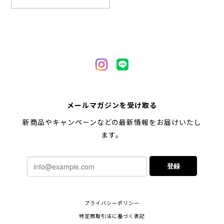
2024/05/04
【 自然に囲まれた ペキニーズ 】 マグカップ 犬 ペット うちの子 犬グッズ ギフト プレゼント 母の日
2024/05/04
【 キュンです ペキニーズ 】 マグカップ 犬 ペット うちの子 犬グッズ ギフト プレゼント 母の日
メールマガジンを受け取る
2024/05/04
新商品やキャンペーンなどの最新情報をお届けいたし
ます。
【 柴犬 毛色3色】マグカップ お家用 プレゼント コーギーブラザーズ 犬 うちの子
登録
2024/02/10
連休明けに発送と言われていたのに、その前に到着しま
プライバシーポリシー
した！とても早い対応でありがとうございました。 プ
レゼント用だったけど自分用にも買いたいと思います。
特定商取引法に基づく表記