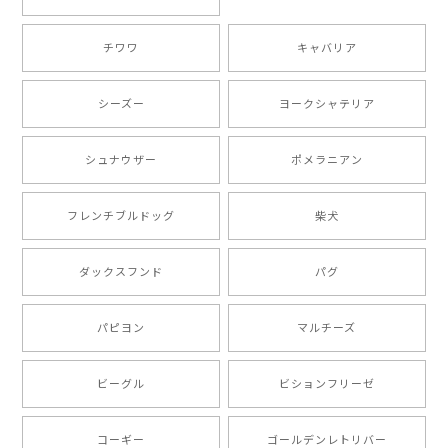
チワワ
キャバリア
【 自然に囲まれた ダックスフンド 】 キャニスター 保存容器 お家用 プレゼント 犬 ペット うちの子 犬グッズ
2025/05/13
シーズー
ヨークシャテリア
シュナウザー
ポメラニアン
【 ボーダーコリー 水彩画風 毛色4色 】 手帳 スマホケース 犬 うちの子 iPhone & Android
2025/05/09
フレンチブルドッグ
柴犬
もう叫ぶほど可愛くて最高です。 届いた袋まで可愛か
ダックスフンド
パグ
ったです。 ご連絡が取りづらい点だけ少し不安になり
ましたが、商品の素敵さでチャラです。 本当に可愛
い。ありがとうございます。
パピヨン
マルチーズ
ビーグル
ビションフリーゼ
【 キュンです ボーダーコリー 】 手帳 スマホケース 犬 うちの子 プレゼント ペット Android対応
2024/10/28
コーギー
ゴールデンレトリバー