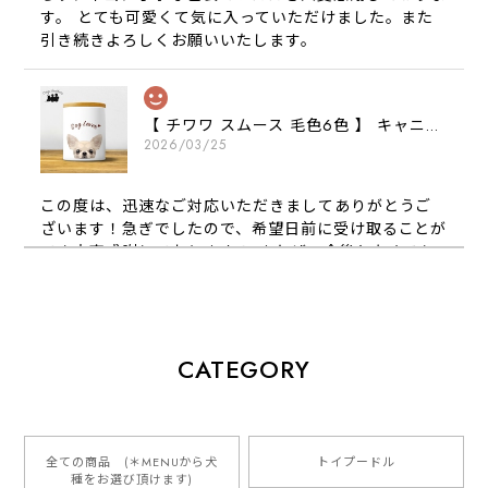
す。 とても可愛くて気に入っていただけました。また
引き続きよろしくお願いいたします。
【 チワワ スムース 毛色6色 】 キャニスター 保存容器 お家用 プレゼント 犬 ペット うちの子 犬グッズ
2026/03/25
この度は、迅速なご対応いただきましてありがとうご
ざいます！急ぎでしたので、希望日前に受け取ることが
でき大変感謝しております！ またぜひ今後ともよろし
くお願いします
【 犬種選べる パステルカラー 名入り 迷子札 ドッグタグ 】水彩画風イラスト 毛色60種類以上 ペット 犬 プレゼント
CATEGORY
2026/01/16
とっても可愛くて、わんちゃんの名前や電話番号も分か
りやすくて最高です！ ありがとうございました❁⃘*.ﾟ
全ての商品 (＊MENUから犬
トイプードル
種をお選び頂けます)
ご縁がありましたら、またよろしくお願いいたします。