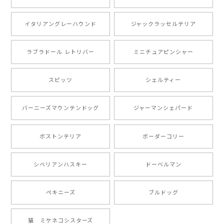
注文受領連絡が無かったのでハラハラしましたが… 可
愛い商品が届きました！大満足です♪
イタリアングレーハウンド
ジャックラッセルテリア
ラブラドール レトリバー
ミニチュアピンシャー
【 自然に囲まれた ポメラニアン 】マグカップ 犬 ペット うちの子 犬グッズ ギフト プレゼント 母の日
2024/07/09
スピッツ
シェルティー
とても可愛かったです。６月にももが（17歳）で亡くな
バーニーズマウンテンドッグ
ジャーマンシェパード
りまして、元気な時の顔がそっくりだったので、注文し
ました。ありがとうございました。
ボストンテリア
ボーダーコリー
【 ”ロイヤル”シリーズ 犬種選べる キャニスター 】保存容器 プレゼント ギフト 犬 ペット うちの子 犬グッズ
シベリアンハスキー
ドーベルマン
2024/05/22
ペキニーズ
ブルドッグ
【 ヒーロー ペキニーズ 】 マグカップ 犬 ペット うちの子 犬グッズ ギフト プレゼント 母の日
猫 ミケネコシスターズ