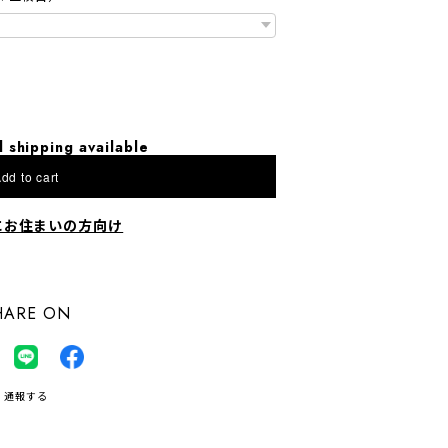
l shipping available
dd to cart
にお住まいの方向け
HARE ON
通報する