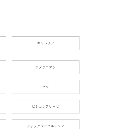
ペット うちの子 犬グッズ
キャバリア
ポメラニアン
りましたが、商品の素敵さでチャラです。
パグ
roid対応
ビションフリーゼ
ジャックラッセルテリア