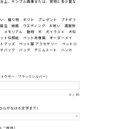
都合上、サンプル画像または、実物と多少異な
いい 贈り物 ギフト プレゼント プチギフ
誕生 結婚 ウエディング お祝い 還暦祝
出 メモリアル 動物 犬 犬イラスト 犬似
ペット似顔絵 ペット肖像画 オーダーメイ
トグッズ ペット服 アクセサリー ペット小
ンチバック バッグ デニムトート ハンカ
い
ュナウザー ブラックシルバー）
0
/
30
、ひらがなは６文字まで）
＋二枚目）