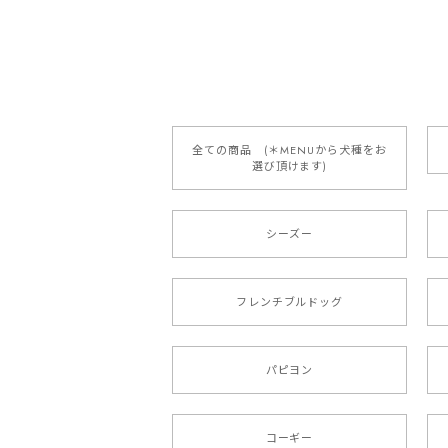
【 自然に囲まれた ダッ
2025/05/13
全ての商品 (＊MENUから犬種をお
選び頂けます)
【 ボーダーコリー 水彩画風 毛
2025/05/09
シーズー
もう叫ぶほど可愛くて最高です。 届い
本当に可愛い。ありがとうございます。
フレンチブルドッグ
【 キュンです ボーダーコ
パピヨン
2024/10/28
注文受領連絡が無かったのでハラハラし
コーギー