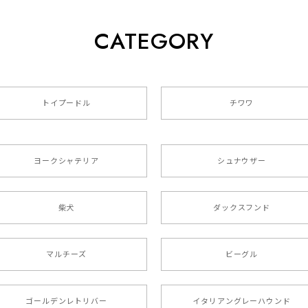
CATEGORY
クスフンド 】 キャニスター 保存容器 お家用 プレゼント 犬 
トイプードル
チワワ
色4色 】 手帳 スマホケース 犬 うちの子 iPhone & Android
ヨークシャテリア
シュナウザー
た袋まで可愛かったです。 ご連絡が取りづらい点だけ少し不安にな
柴犬
ダックスフンド
リー 】 手帳 スマホケース 犬 うちの子 プレゼント ペット And
マルチーズ
ビーグル
ましたが… 可愛い商品が届きました！大満足です♪
ゴールデンレトリバー
イタリアングレーハウンド