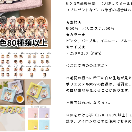
約2-3日前後発送 （大阪よりメール
（プレゼントなど、お急ぎの場合はお
★素材★
綿50％ ポリエステル50％
★カラー★
ピンク、パープル、イエロー、ブルー
★サイズ★
・250×250（ｍｍ）
＜ご注文際のの注意点>
＊毛羽の根本に若干の白い生地が見え
ポリエステル素材の商品は、毛羽立
の白い生地が見えることがあります。
＊裏面は白地になります。
＊熱をかける事（170−180℃以上
燥や、アイロンなどのご使用はおやめ