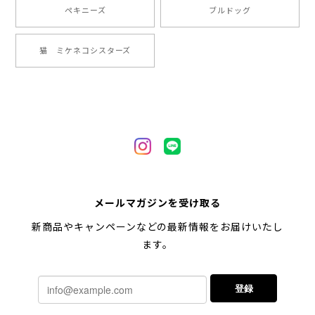
ペキニーズ
ブルドッグ
【 ヒーロー ペキニーズ 】 マグカップ 犬 ペット うちの子 犬グッズ ギフト プレゼント 母の日
猫 ミケネコシスターズ
2024/05/04
【 自然に囲まれた ペキニーズ 】 マグカップ 犬 ペット うちの子 犬グッズ ギフト プレゼント 母の日
2024/05/04
【 キュンです ペキニーズ 】 マグカップ 犬 ペット うちの子 犬グッズ ギフト プレゼント 母の日
メールマガジンを受け取る
2024/05/04
新商品やキャンペーンなどの最新情報をお届けいたし
ます。
【 柴犬 毛色3色】マグカップ お家用 プレゼント コーギーブラザーズ 犬 うちの子
登録
2024/02/10