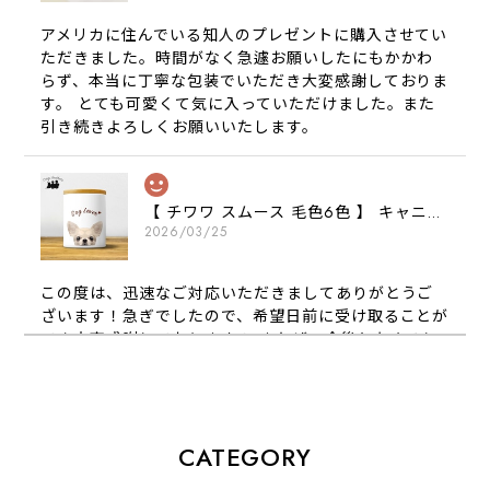
アメリカに住んでいる知人のプレゼントに購入させてい
ただきました。時間がなく急遽お願いしたにもかかわ
らず、本当に丁寧な包装でいただき大変感謝しておりま
す。 とても可愛くて気に入っていただけました。また
引き続きよろしくお願いいたします。
【 チワワ スムース 毛色6色 】 キャニスター 保存容器 お家用 プレゼント 犬 ペット うちの子 犬グッズ
2026/03/25
この度は、迅速なご対応いただきましてありがとうご
ざいます！急ぎでしたので、希望日前に受け取ることが
でき大変感謝しております！ またぜひ今後ともよろし
くお願いします
【 犬種選べる パステルカラー 名入り 迷子札 ドッグタグ 】水彩画風イラスト 毛色60種類以上 ペット 犬 プレゼント
CATEGORY
2026/01/16