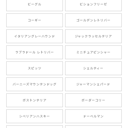
ビーグル
ビションフリーゼ
【 キュンです ボーダーコリー 】 手帳 スマホケース 犬 うちの子 プレゼント ペット Android対応
2024/10/28
コーギー
ゴールデンレトリバー
注文受領連絡が無かったのでハラハラしましたが… 可
愛い商品が届きました！大満足です♪
イタリアングレーハウンド
ジャックラッセルテリア
ラブラドール レトリバー
ミニチュアピンシャー
【 自然に囲まれた ポメラニアン 】マグカップ 犬 ペット うちの子 犬グッズ ギフト プレゼント 母の日
2024/07/09
スピッツ
シェルティー
とても可愛かったです。６月にももが（17歳）で亡くな
バーニーズマウンテンドッグ
ジャーマンシェパード
りまして、元気な時の顔がそっくりだったので、注文し
ました。ありがとうございました。
ボストンテリア
ボーダーコリー
【 ”ロイヤル”シリーズ 犬種選べる キャニスター 】保存容器 プレゼント ギフト 犬 ペット うちの子 犬グッズ
シベリアンハスキー
ドーベルマン
2024/05/22