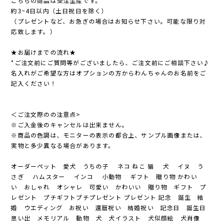
こちらの商品は受注生産です。
約3~4日以内（土日祝日を除く）
（プレゼントなど、お急ぎの場合はお知らせ下さい。可能な限り対
応致します。）
★お届けまでの流れ★
*ご注文前にご質問等がございましたら、ご注文前にご相談下さい♪
名入れがご希望な方はオプションの方からわんちゃんのお名前をご
記入ください！
＜ご注文際のの注意点>
※ご入金後のキャンセルは出来ません。
※商品の色調は、モニターの表示の都合上、サンプル画像または、
実物と多少異なる場合があります。
オーダーペット 愛犬 うちの子 ネコ ねこ 猫 犬 イヌ う
さぎ ハムスター インコ 小動物 ギフト 贈り物 かわい
い おしゃれ オシャレ 可愛い かわいい 贈り物 ギフト プ
レゼント プチギフトプチプレゼント プレゼント 記念 誕生 結
婚 ウエディング お祝い 還暦祝い 結婚祝い 記念日 誕生日
思い出 メモリアル 動物 犬 犬イラスト 犬似顔絵 犬肖像