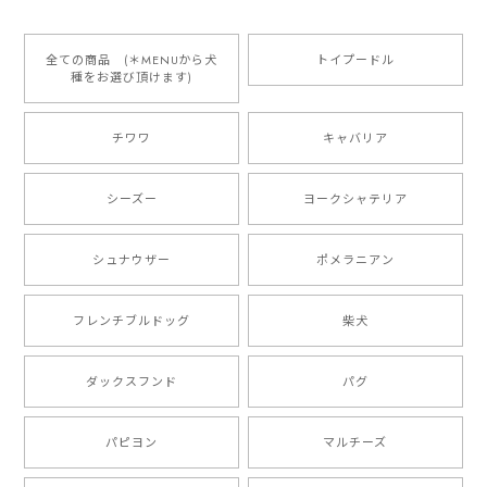
とっても可愛くて、わんちゃんの名前や電話番号も分か
りやすくて最高です！ ありがとうございました❁⃘*.ﾟ
全ての商品 (＊MENUから犬
トイプードル
種をお選び頂けます)
ご縁がありましたら、またよろしくお願いいたします。
チワワ
キャバリア
【 自然に囲まれた ダックスフンド 】 キャニスター 保存容器 お家用 プレゼント 犬 ペット うちの子 犬グッズ
2025/05/13
シーズー
ヨークシャテリア
シュナウザー
ポメラニアン
【 ボーダーコリー 水彩画風 毛色4色 】 手帳 スマホケース 犬 うちの子 iPhone & Android
2025/05/09
フレンチブルドッグ
柴犬
もう叫ぶほど可愛くて最高です。 届いた袋まで可愛か
ダックスフンド
パグ
ったです。 ご連絡が取りづらい点だけ少し不安になり
ましたが、商品の素敵さでチャラです。 本当に可愛
い。ありがとうございます。
パピヨン
マルチーズ