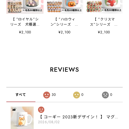
【 ”ロイヤル”シ
【 ”ハロウィ
【 ”クリスマ
リーズ 犬種選べ
ン”シリーズ 犬
ス”シリーズ 犬
る マグカップ 】
種選べる マグカッ
種選べる マグカッ
¥2,100
¥2,100
¥2,100
お家用 犬 ペッ
プ 】 お家用
プ 】 お家用
ト プレゼント
犬 ペット プレ
犬 ペット プレ
うちの子 犬グッ
ゼント うちの
ゼント うちの
ズ 母の日
子 犬グッズ 母
子 犬グッズ 母
の日
の日
REVIEWS
すべて
30
0
0
【 コーギー 2023新デザイン！ 】 マグカップ お家用 プレゼント 犬 うちの子 犬グッズ ギフト
2026/08/02