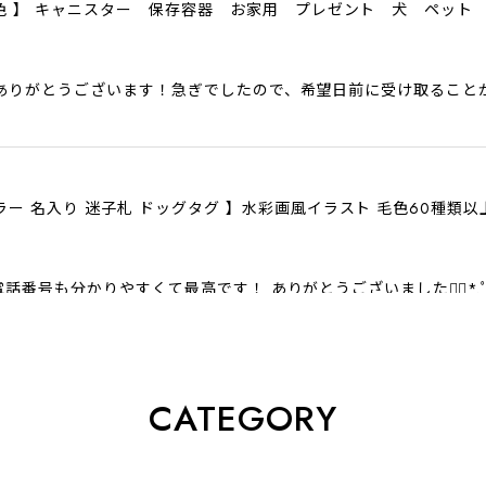
色6色 】 キャニスター 保存容器 お家用 プレゼント 犬 ペット
ありがとうございます！急ぎでしたので、希望日前に受け取ること
ラー 名入り 迷子札 ドッグタグ 】水彩画風イラスト 毛色60種類
話番号も分かりやすくて最高です！ ありがとうございました❁⃘*.
CATEGORY
クスフンド 】 キャニスター 保存容器 お家用 プレゼント 犬 