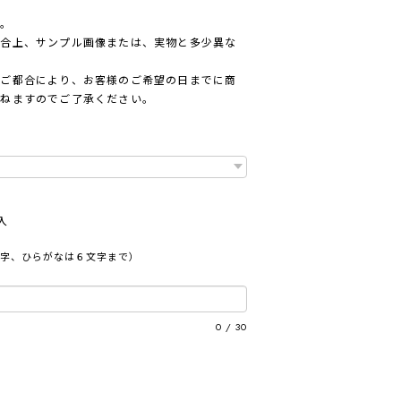
ん。
都合上、サンプル画像または、実物と多少異な
のご都合により、お客様のご希望の日までに商
かねますのでご了承ください。
記入
0字、ひらがなは６文字まで）
0
/
30