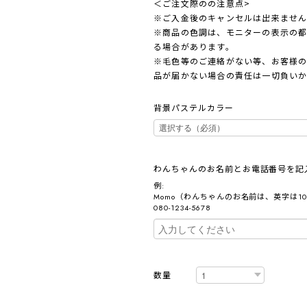
＜ご注文際のの注意点>
※ご入金後のキャンセルは出来ませ
※商品の色調は、モニターの表示の
る場合があります。
※毛色等のご連絡がない等、お客様
品が届かない場合の責任は一切負い
背景パステルカラー
わんちゃんのお名前とお電話番号を
例:
Momo（わんちゃんのお名前は、英字は1
080-1234-5678
数量