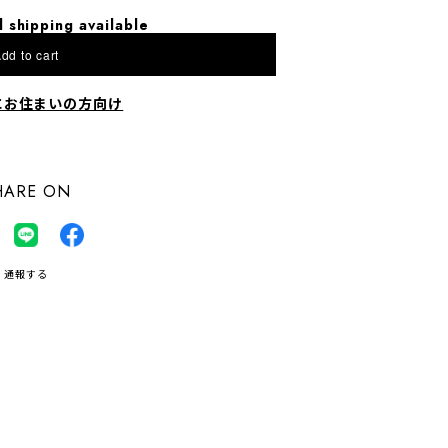
l shipping available
dd to cart
にお住まいの方向け
HARE ON
通報する