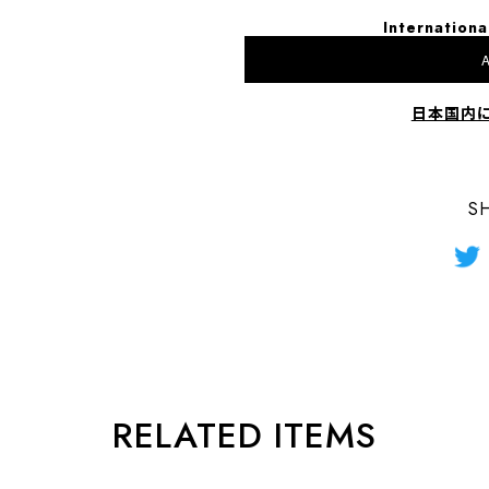
Internationa
A
日本国内
S
RELATED ITEMS