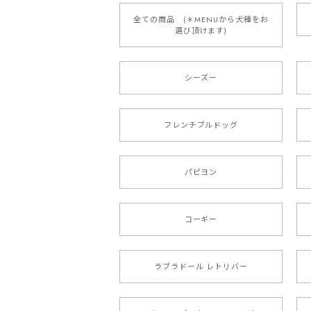
全ての商品 (＊MENUから犬種をお
選び頂けます)
【 ボーダーコリー 水彩画風 毛
2025/05/09
シーズー
もう叫ぶほど可愛くて最高です。 届い
本当に可愛い。ありがとうございます。
フレンチブルドッグ
【 キュンです ボーダーコ
パピヨン
2024/10/28
注文受領連絡が無かったのでハラハラし
コーギー
ラブラドール レトリバー
【 自然に囲まれた ポメ
2024/07/09