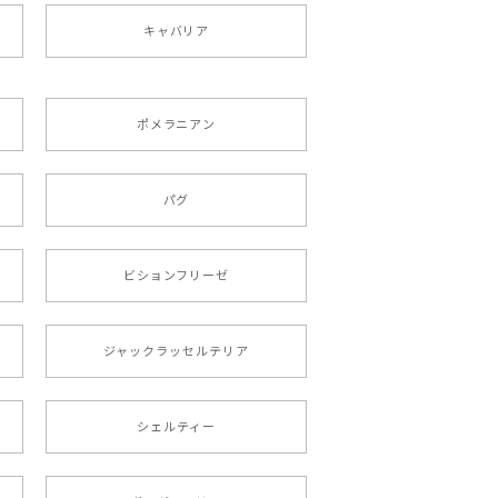
キャバリア
ポメラニアン
りましたが、商品の素敵さでチャラです。
パグ
roid対応
ビションフリーゼ
ジャックラッセルテリア
シェルティー
 プレゼント 母の日