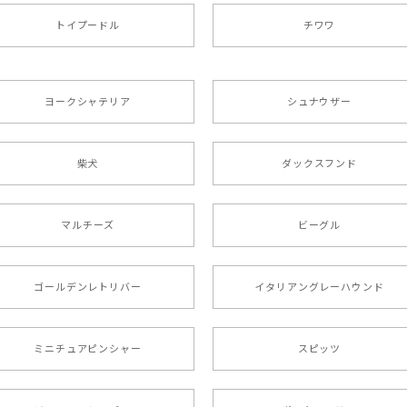
トイプードル
チワワ
色4色 】 手帳 スマホケース 犬 うちの子 iPhone & Android
ヨークシャテリア
シュナウザー
た袋まで可愛かったです。 ご連絡が取りづらい点だけ少し不安にな
柴犬
ダックスフンド
リー 】 手帳 スマホケース 犬 うちの子 プレゼント ペット And
マルチーズ
ビーグル
ましたが… 可愛い商品が届きました！大満足です♪
ゴールデンレトリバー
イタリアングレーハウンド
ミニチュアピンシャー
スピッツ
ラニアン 】マグカップ 犬 ペット うちの子 犬グッズ ギフト