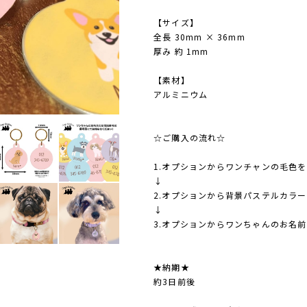
【サイズ】
全長 30mm × 36mm
厚み 約 1mm
【素材】
アルミニウム
☆ご購入の流れ☆
1.オプションからワンチャンの毛色
↓
2.オプションから背景パステルカラ
↓
3.オプションからワンちゃんのお名
★納期★
約3日前後