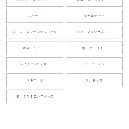
【 自然に囲まれた ポメラニアン 】マグカップ 犬 ペット うちの子 犬グッズ ギフト プレゼント 母の日
2024/07/09
スピッツ
シェルティー
とても可愛かったです。６月にももが（17歳）で亡くな
バーニーズマウンテンドッグ
ジャーマンシェパード
りまして、元気な時の顔がそっくりだったので、注文し
ました。ありがとうございました。
ボストンテリア
ボーダーコリー
【 ”ロイヤル”シリーズ 犬種選べる キャニスター 】保存容器 プレゼント ギフト 犬 ペット うちの子 犬グッズ
シベリアンハスキー
ドーベルマン
2024/05/22
ペキニーズ
ブルドッグ
【 ヒーロー ペキニーズ 】 マグカップ 犬 ペット うちの子 犬グッズ ギフト プレゼント 母の日
猫 ミケネコシスターズ
2024/05/04
【 自然に囲まれた ペキニーズ 】 マグカップ 犬 ペット うちの子 犬グッズ ギフト プレゼント 母の日