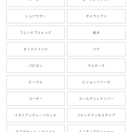
シュナウザー
ポメラニアン
【 ボーダーコリー 水彩画風 毛色4色 】 手帳 スマホケース 犬 うちの子 iPhone & Android
2025/05/09
フレンチブルドッグ
柴犬
もう叫ぶほど可愛くて最高です。 届いた袋まで可愛か
ダックスフンド
パグ
ったです。 ご連絡が取りづらい点だけ少し不安になり
ましたが、商品の素敵さでチャラです。 本当に可愛
い。ありがとうございます。
パピヨン
マルチーズ
ビーグル
ビションフリーゼ
【 キュンです ボーダーコリー 】 手帳 スマホケース 犬 うちの子 プレゼント ペット Android対応
2024/10/28
コーギー
ゴールデンレトリバー
注文受領連絡が無かったのでハラハラしましたが… 可
愛い商品が届きました！大満足です♪
イタリアングレーハウンド
ジャックラッセルテリア
ラブラドール レトリバー
ミニチュアピンシャー