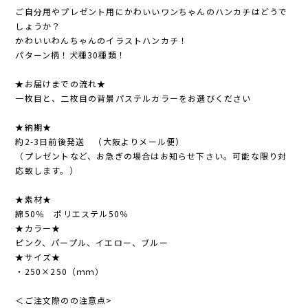
ご自分用やプレゼント用にかわいいワンちゃんのハンカチはどうで
しょうか？
かわいいわんちゃんのイラストハンカチ！
パターン柄！犬種30種類！
★お届けまでの流れ★
一枚目と、二枚目の背景パステルカラーをお選びください
★納期★
約2-3日前後発送 （大阪よりメール便）
（プレゼントなど、お急ぎの場合はお知らせ下さい。可能な限り対
応致します。）
★素材★
綿50％ ポリエステル50％
★カラー★
ピンク、パープル、イエロー、ブルー
★サイズ★
・250×250（ｍｍ）
＜ご注文際のの注意点>