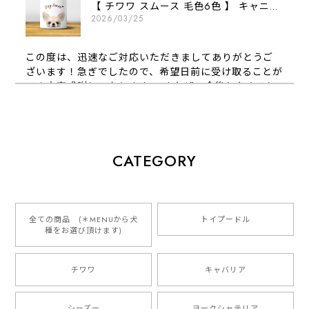
【 チワワ スムース 毛色6色 】 キャニスター 保存容器 お家用 プレゼント 犬 ペット うちの子 犬グッズ
2026/03/25
この度は、迅速なご対応いただきましてありがとうご
ざいます！急ぎでしたので、希望日前に受け取ることが
でき大変感謝しております！ またぜひ今後ともよろし
くお願いします
【 犬種選べる パステルカラー 名入り 迷子札 ドッグタグ 】水彩画風イラスト 毛色60種類以上 ペット 犬 プレゼント
CATEGORY
2026/01/16
とっても可愛くて、わんちゃんの名前や電話番号も分か
りやすくて最高です！ ありがとうございました❁⃘*.ﾟ
全ての商品 (＊MENUから犬
トイプードル
種をお選び頂けます)
ご縁がありましたら、またよろしくお願いいたします。
チワワ
キャバリア
【 自然に囲まれた ダックスフンド 】 キャニスター 保存容器 お家用 プレゼント 犬 ペット うちの子 犬グッズ
2025/05/13
シーズー
ヨークシャテリア