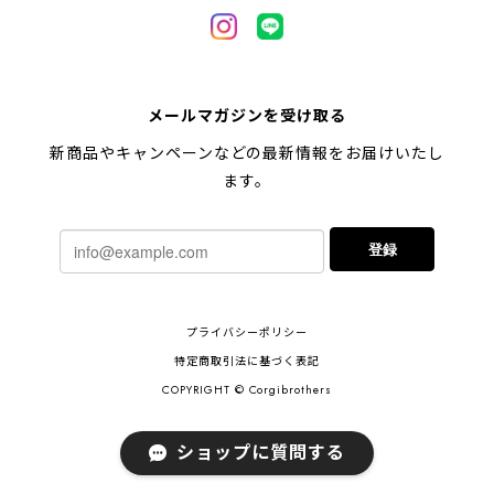
2024/05/04
【 キュンです ペキニーズ 】 マグカップ 犬 ペット うちの子 犬グッズ ギフト プレゼント 母の日
メールマガジンを受け取る
2024/05/04
新商品やキャンペーンなどの最新情報をお届けいたし
ます。
【 柴犬 毛色3色】マグカップ お家用 プレゼント コーギーブラザーズ 犬 うちの子
登録
2024/02/10
連休明けに発送と言われていたのに、その前に到着しま
プライバシーポリシー
した！とても早い対応でありがとうございました。 プ
レゼント用だったけど自分用にも買いたいと思います。
特定商取引法に基づく表記
ありがとうございました！！！
COPYRIGHT © Corgibrothers
ショップに質問する
【 ポメラニアン 2023新デザイン！】 マグカップ お家用 プレゼント 犬 うちの子 犬グッズ ギフト
2023/11/18