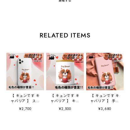
通報する
RELATED ITEMS
【 キュンです キ
【 キュンです キ
【 キュンです キ
ャバリア 】 スマ
ャバリア 】 キャ
ャバリア 】 手帳
ホケース クリア
ニスター 保存容
スマホケース
¥2,700
¥2,500
¥3,680
ソフトケース
器 お家用 プレ
犬 うちの子 プ
犬 犬グッズ プ
ゼント 犬 ペッ
レゼント ペッ
レゼント アンド
ト うちの子 犬
ト Android対応
ロイド対応
グッズ