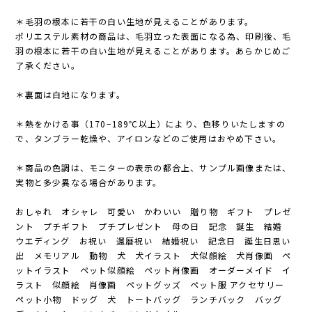
＊毛羽の根本に若干の白い生地が見えることがあります。
ポリエステル素材の商品は、毛羽立った表面になる為、印刷後、毛
羽の根本に若干の白い生地が見えることがあります。あらかじめご
了承ください。
＊裏面は白地になります。
＊熱をかける事（170−189℃以上）により、色移りいたしますの
で、タンブラー乾燥や、アイロンなどのご使用はおやめ下さい。
＊商品の色調は、モニターの表示の都合上、サンプル画像または、
実物と多少異なる場合があります。
おしゃれ オシャレ 可愛い かわいい 贈り物 ギフト プレゼ
ント プチギフト プチプレゼント 母の日 記念 誕生 結婚
ウエディング お祝い 還暦祝い 結婚祝い 記念日 誕生日思い
出 メモリアル 動物 犬 犬イラスト 犬似顔絵 犬肖像画 ペ
ットイラスト ペット似顔絵 ペット肖像画 オーダーメイド イ
ラスト 似顔絵 肖像画 ペットグッズ ペット服 アクセサリー
ペット小物 ドッグ 犬 トートバッグ ランチバック バッグ