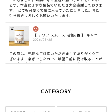
ただきました。時間がなく急遽お願いしたにもかかわ
らず、本当に丁寧な包装でいただき大変感謝しておりま
す。 とても可愛くて気に入っていただけました。また
引き続きよろしくお願いいたします。
【 チワワ スムース 毛色6色 】 キャニスター 保存容器 お家用 プレゼント 犬 ペット うちの子 犬グッズ
2026/03/25
この度は、迅速なご対応いただきましてありがとうご
ざいます！急ぎでしたので、希望日前に受け取ることが
でき大変感謝しております！ またぜひ今後ともよろし
くお願いします
【 犬種選べる パステルカラー 名入り 迷子札 ドッグタグ 】水彩画風イラスト 毛色60種類以上 ペット 犬 プレゼント
CATEGORY
2026/01/16
とっても可愛くて、わんちゃんの名前や電話番号も分か