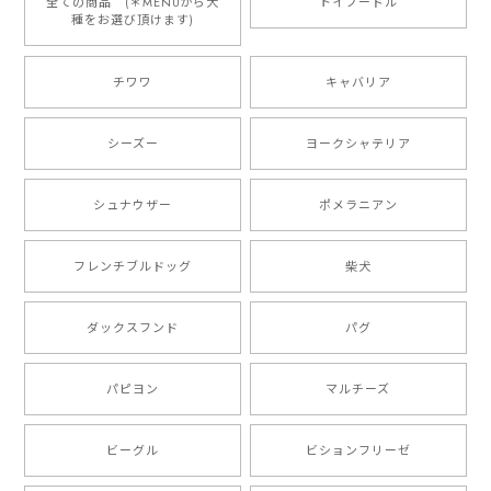
りやすくて最高です！ ありがとうございました❁⃘*.ﾟ
全ての商品 (＊MENUから犬
トイプードル
種をお選び頂けます)
ご縁がありましたら、またよろしくお願いいたします。
チワワ
キャバリア
【 自然に囲まれた ダックスフンド 】 キャニスター 保存容器 お家用 プレゼント 犬 ペット うちの子 犬グッズ
2025/05/13
シーズー
ヨークシャテリア
シュナウザー
ポメラニアン
【 ボーダーコリー 水彩画風 毛色4色 】 手帳 スマホケース 犬 うちの子 iPhone & Android
2025/05/09
フレンチブルドッグ
柴犬
もう叫ぶほど可愛くて最高です。 届いた袋まで可愛か
ダックスフンド
パグ
ったです。 ご連絡が取りづらい点だけ少し不安になり
ましたが、商品の素敵さでチャラです。 本当に可愛
い。ありがとうございます。
パピヨン
マルチーズ
ビーグル
ビションフリーゼ
【 キュンです ボーダーコリー 】 手帳 スマホケース 犬 うちの子 プレゼント ペット Android対応
2024/10/28