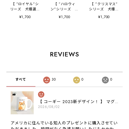
【 ”ロイヤル”シ
【 ”ハロウィ
【 ”クリスマス”
リーズ 犬種選べ
ン”シリーズ 犬
シリーズ 犬種選
る マウスパッド
種選べる マウスパ
べる マウスパッド
¥1,700
¥1,700
¥1,700
】 パステルカラ
ッド 】 パステル
】 パステルカラ
ー 犬 ペット
カラー 犬 ペッ
ー 犬 ペット
うちの子 犬グッ
ト うちの子 犬
うちの子 犬グッ
ズ プレゼント
グッズ プレゼン
ズ プレゼント
ト
REVIEWS
すべて
30
0
0
【 コーギー 2023新デザイン！ 】 マグカップ お家用 プレゼント 犬 うちの子 犬グッズ ギフト
2026/08/02
アメリカに住んでいる知人のプレゼントに購入させてい