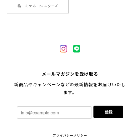
【 ヒーロー ペキニーズ 】 マグカップ 犬 ペット うちの子 犬グッズ ギフト プレゼント 母の日
猫 ミケネコシスターズ
2024/05/04
【 自然に囲まれた ペキニーズ 】 マグカップ 犬 ペット うちの子 犬グッズ ギフト プレゼント 母の日
2024/05/04
【 キュンです ペキニーズ 】 マグカップ 犬 ペット うちの子 犬グッズ ギフト プレゼント 母の日
メールマガジンを受け取る
2024/05/04
新商品やキャンペーンなどの最新情報をお届けいたし
ます。
【 柴犬 毛色3色】マグカップ お家用 プレゼント コーギーブラザーズ 犬 うちの子
登録
2024/02/10
連休明けに発送と言われていたのに、その前に到着しま
プライバシーポリシー
した！とても早い対応でありがとうございました。 プ