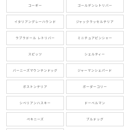
コーギー
ゴールデンレトリバー
注文受領連絡が無かったのでハラハラしましたが… 可
愛い商品が届きました！大満足です♪
イタリアングレーハウンド
ジャックラッセルテリア
ラブラドール レトリバー
ミニチュアピンシャー
【 自然に囲まれた ポメラニアン 】マグカップ 犬 ペット うちの子 犬グッズ ギフト プレゼント 母の日
2024/07/09
スピッツ
シェルティー
とても可愛かったです。６月にももが（17歳）で亡くな
バーニーズマウンテンドッグ
ジャーマンシェパード
りまして、元気な時の顔がそっくりだったので、注文し
ました。ありがとうございました。
ボストンテリア
ボーダーコリー
【 ”ロイヤル”シリーズ 犬種選べる キャニスター 】保存容器 プレゼント ギフト 犬 ペット うちの子 犬グッズ
シベリアンハスキー
ドーベルマン
2024/05/22
ペキニーズ
ブルドッグ