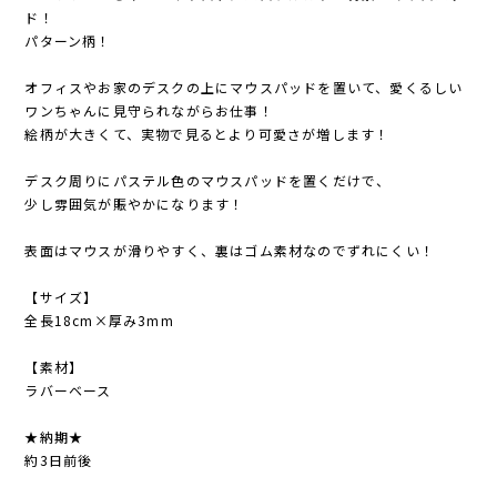
ド！
パターン柄！
オフィスやお家のデスクの上にマウスパッドを置いて、愛くるしい
ワンちゃんに見守られながらお仕事！
絵柄が大きくて、実物で見るとより可愛さが増します！
デスク周りにパステル色のマウスパッドを置くだけで、
少し雰囲気が賑やかになります！
表面はマウスが滑りやすく、裏はゴム素材なのでずれにくい！
【サイズ】
全長18cm×厚み3mm
【素材】
ラバーベース
★納期★
約3日前後