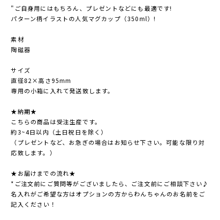
"ご自身用にはもちろん、プレゼントなどにも最適です!
パターン柄イラストの人気マグカップ（350ml）!
素材
陶磁器
サイズ
直径82×高さ95mm
専用の小箱に入れて発送致します。
★納期★
こちらの商品は受注生産です。
約3~4日以内（土日祝日を除く）
（プレゼントなど、お急ぎの場合はお知らせ下さい。可能な限り対
応致します。）
★お届けまでの流れ★
*ご注文前にご質問等がございましたら、ご注文前にご相談下さい♪
名入れがご希望な方はオプションの方からわんちゃんのお名前をご
記入ください！