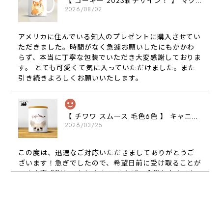
【 コーギー 2023新デザイン！ 】 マグカップ お家用 プレゼント 犬 うちの子 犬グッズ ギフト
2026/08/02
アメリカに住んでいる知人のプレゼントに購入させてい
ただきました。時間がなく急遽お願いしたにもかかわ
らず、本当に丁寧な包装でいただき大変感謝しておりま
す。 とても可愛くて気に入っていただけました。また
引き続きよろしくお願いいたします。
【 チワワ スムース 毛色6色 】 キャニスター 保存容器 お家用 プレゼント 犬 ペット うちの子 犬グッズ
2026/03/25
この度は、迅速なご対応いただきましてありがとうご
ざいます！急ぎでしたので、希望日前に受け取ることが
でき大変感謝しております！ またぜひ今後ともよろし
くお願いします