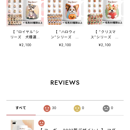
【 ”ロイヤル”シ
【 ”ハロウィ
【 ”クリスマ
リーズ 犬種選べ
ン”シリーズ 犬
ス”シリーズ 犬
る マグカップ 】
種選べる マグカッ
種選べる マグカッ
¥2,100
¥2,100
¥2,100
お家用 犬 ペッ
プ 】 お家用
プ 】 お家用
ト プレゼント
犬 ペット プレ
犬 ペット プレ
うちの子 犬グッ
ゼント うちの
ゼント うちの
ズ 母の日
子 犬グッズ 母
子 犬グッズ 母
の日
の日
REVIEWS
すべて
30
0
0