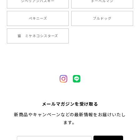
シベリアンハスキー
ドーベルマン
2024/05/22
ペキニーズ
ブルドッグ
【 ヒーロー ペキニーズ 】 マグカップ 犬 ペット うちの子 犬グッズ ギフト プレゼント 母の日
猫 ミケネコシスターズ
2024/05/04
【 自然に囲まれた ペキニーズ 】 マグカップ 犬 ペット うちの子 犬グッズ ギフト プレゼント 母の日
2024/05/04
【 キュンです ペキニーズ 】 マグカップ 犬 ペット うちの子 犬グッズ ギフト プレゼント 母の日
メールマガジンを受け取る
2024/05/04
新商品やキャンペーンなどの最新情報をお届けいたし
ます。
【 柴犬 毛色3色】マグカップ お家用 プレゼント コーギーブラザーズ 犬 うちの子