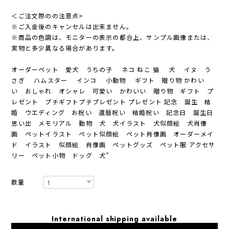
＜ご注文際のの注意点>
※ご入金後のキャンセルは出来ません。
※商品の色調は、モニターの表示の都合上、サンプル画像または、
実物と多少異なる場合があります。
オーダーペット 愛犬 うちの子 ネコ ねこ 猫 犬 イヌ う
さぎ ハムスター インコ 小動物 ギフト 贈り物 かわい
い おしゃれ オシャレ 可愛い かわいい 贈り物 ギフト プ
レゼント プチギフトプチプレゼント プレゼント 記念 誕生 結
婚 ウエディング お祝い 還暦祝い 結婚祝い 記念日 誕生日
思い出 メモリアル 動物 犬 犬イラスト 犬似顔絵 犬肖像
画 ペットイラスト ペット似顔絵 ペット肖像画 オーダーメイ
ド イラスト 似顔絵 肖像画 ペットグッズ ペット服 アクセサ
リー ペット小物 ドッグ 犬"
数量
International shipping available