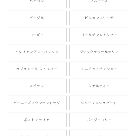
パピヨン
マルチーズ
ビーグル
ビションフリーゼ
【 キュンです ボーダーコリー 】 手帳 スマホケース 犬 うちの子 プレゼント ペット Android対応
2024/10/28
コーギー
ゴールデンレトリバー
注文受領連絡が無かったのでハラハラしましたが… 可
愛い商品が届きました！大満足です♪
イタリアングレーハウンド
ジャックラッセルテリア
ラブラドール レトリバー
ミニチュアピンシャー
【 自然に囲まれた ポメラニアン 】マグカップ 犬 ペット うちの子 犬グッズ ギフト プレゼント 母の日
2024/07/09
スピッツ
シェルティー
とても可愛かったです。６月にももが（17歳）で亡くな
バーニーズマウンテンドッグ
ジャーマンシェパード
りまして、元気な時の顔がそっくりだったので、注文し
ました。ありがとうございました。
ボストンテリア
ボーダーコリー
【 ”ロイヤル”シリーズ 犬種選べる キャニスター 】保存容器 プレゼント ギフト 犬 ペット うちの子 犬グッズ