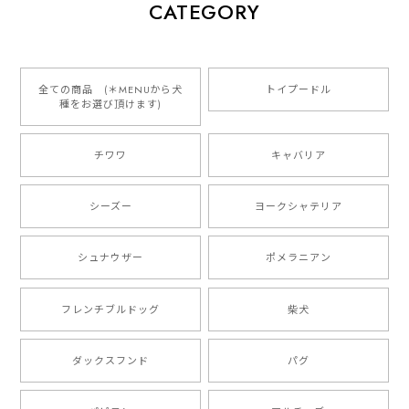
【 犬種選べる パステルカラー 名入り 迷子札 ドッグタグ 】水彩画風イラスト 毛色60種類以上 ペット 犬 プレゼント
CATEGORY
2026/01/16
とっても可愛くて、わんちゃんの名前や電話番号も分か
りやすくて最高です！ ありがとうございました❁⃘*.ﾟ
全ての商品 (＊MENUから犬
トイプードル
種をお選び頂けます)
ご縁がありましたら、またよろしくお願いいたします。
チワワ
キャバリア
【 自然に囲まれた ダックスフンド 】 キャニスター 保存容器 お家用 プレゼント 犬 ペット うちの子 犬グッズ
2025/05/13
シーズー
ヨークシャテリア
シュナウザー
ポメラニアン
【 ボーダーコリー 水彩画風 毛色4色 】 手帳 スマホケース 犬 うちの子 iPhone & Android
2025/05/09
フレンチブルドッグ
柴犬
もう叫ぶほど可愛くて最高です。 届いた袋まで可愛か
ダックスフンド
パグ
ったです。 ご連絡が取りづらい点だけ少し不安になり
ましたが、商品の素敵さでチャラです。 本当に可愛
い。ありがとうございます。