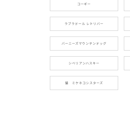
注文受領連絡が無かったのでハラハラし
コーギー
ラブラドール レトリバー
【 自然に囲まれた ポメ
2024/07/09
バーニーズマウンテンドッグ
とても可愛かったです。６月にももが（
シベリアンハスキー
【 ”ロイヤル”シリーズ
2024/05/22
猫 ミケネコシスターズ
【 ヒーロー ペキニーズ
2024/05/04