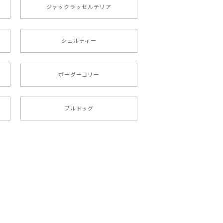
ジャックラッセルテリア
シェルティー
 プレゼント 母の日
ボーダーコリー
文しました。ありがとうございました。
ブルドッグ
ペット うちの子 犬グッズ
ント 母の日