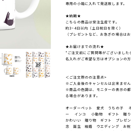
専用の小箱に入れて発送致します。
★納期★
こちらの商品は受注生産です。
約3~4日以内（土日祝日を除く）
（プレゼントなど、お急ぎの場合はお
★お届けまでの流れ★
*ご注文前にご質問等がございました
名入れがご希望な方はオプションの
＜ご注文際のの注意点>
※ご入金後のキャンセルは出来ませ
※商品の色調は、モニターの表示の
る場合があります。
オーダーペット 愛犬 うちの子 ネ
ー インコ 小動物 ギフト 贈り
かわいい 贈り物 ギフト プレゼン
念 誕生 結婚 ウエディング お祝