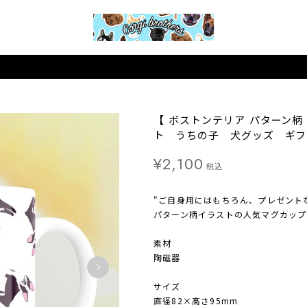
【 ボストンテリア パターン柄
ト うちの子 犬グッズ ギフ
¥2,100
税込
"ご自身用にはもちろん、プレゼント
パターン柄イラストの人気マグカップ（
素材
陶磁器
サイズ
直径82×高さ95mm