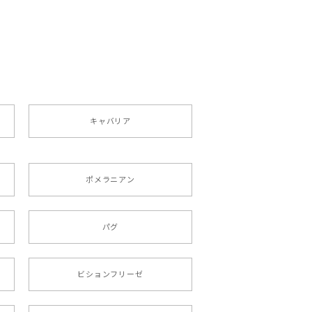
ペット うちの子 犬グッズ
キャバリア
ポメラニアン
りましたが、商品の素敵さでチャラです。
パグ
roid対応
ビションフリーゼ