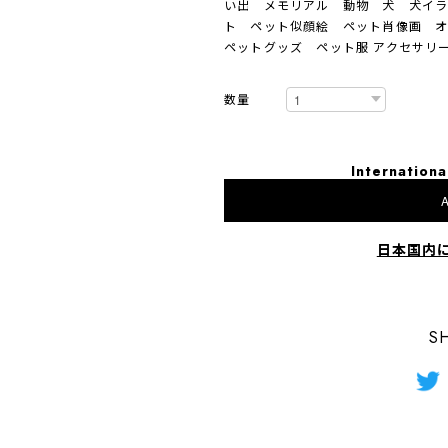
い出 メモリアル 動物 犬 犬イ
ト ペット似顔絵 ペット肖像画 
ペットグッズ ペット服 アクセサリ
数量
Internationa
A
日本国内
S