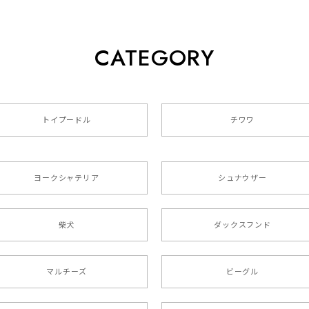
CATEGORY
クスフンド 】 キャニスター 保存容器 お家用 プレゼント 犬 
トイプードル
チワワ
色4色 】 手帳 スマホケース 犬 うちの子 iPhone & Android
ヨークシャテリア
シュナウザー
た袋まで可愛かったです。 ご連絡が取りづらい点だけ少し不安にな
柴犬
ダックスフンド
リー 】 手帳 スマホケース 犬 うちの子 プレゼント ペット And
マルチーズ
ビーグル