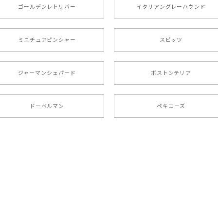
ましたが… 可愛い商品が届きました！大満足です♪
ゴールデンレトリバー
イタリアングレーハウンド
ミニチュアピンシャー
スピッツ
ラニアン 】マグカップ 犬 ペット うちの子 犬グッズ ギフト
ジャーマンシェパード
ボストンテリア
17歳）で亡くなりまして、元気な時の顔がそっくりだったので、注
ドーベルマン
ペキニーズ
 犬種選べる キャニスター 】保存容器 プレゼント ギフト 犬 
 】 マグカップ 犬 ペット うちの子 犬グッズ ギフト プレゼ