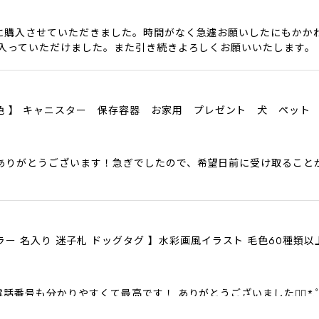
に購入させていただきました。時間がなく急遽お願いしたにもかか
に入っていただけました。また引き続きよろしくお願いいたします。
色6色 】 キャニスター 保存容器 お家用 プレゼント 犬 ペット
ありがとうございます！急ぎでしたので、希望日前に受け取ること
ラー 名入り 迷子札 ドッグタグ 】水彩画風イラスト 毛色60種類
話番号も分かりやすくて最高です！ ありがとうございました❁⃘*.