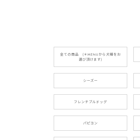
【 自然に囲まれた ダッ
2025/05/13
全ての商品 (＊MENUから犬種をお
選び頂けます)
【 ボーダーコリー 水彩画風 毛
2025/05/09
シーズー
もう叫ぶほど可愛くて最高です。 届い
本当に可愛い。ありがとうございます。
フレンチブルドッグ
【 キュンです ボーダーコ
パピヨン
2024/10/28