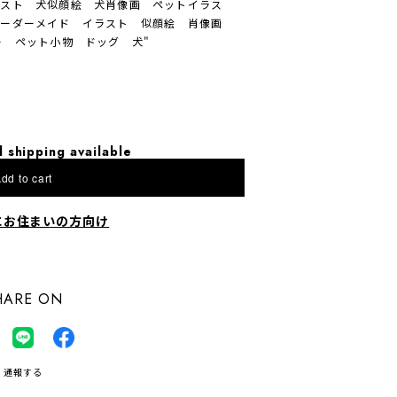
ラスト 犬似顔絵 犬肖像画 ペットイラス
オーダーメイド イラスト 似顔絵 肖像画
ー ペット小物 ドッグ 犬"
l shipping available
dd to cart
にお住まいの方向け
HARE ON
通報する