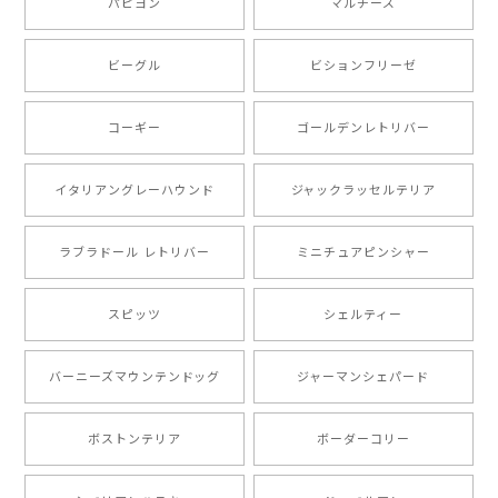
パピヨン
マルチーズ
ビーグル
ビションフリーゼ
【 キュンです ボーダーコリー 】 手帳 スマホケース 犬 うちの子 プレゼント ペット Android対応
2024/10/28
コーギー
ゴールデンレトリバー
注文受領連絡が無かったのでハラハラしましたが… 可
愛い商品が届きました！大満足です♪
イタリアングレーハウンド
ジャックラッセルテリア
ラブラドール レトリバー
ミニチュアピンシャー
【 自然に囲まれた ポメラニアン 】マグカップ 犬 ペット うちの子 犬グッズ ギフト プレゼント 母の日
2024/07/09
スピッツ
シェルティー
とても可愛かったです。６月にももが（17歳）で亡くな
バーニーズマウンテンドッグ
ジャーマンシェパード
りまして、元気な時の顔がそっくりだったので、注文し
ました。ありがとうございました。
ボストンテリア
ボーダーコリー
【 ”ロイヤル”シリーズ 犬種選べる キャニスター 】保存容器 プレゼント ギフト 犬 ペット うちの子 犬グッズ