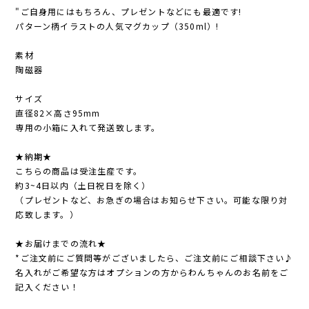
"ご自身用にはもちろん、プレゼントなどにも最適です!
パターン柄イラストの人気マグカップ（350ml）!
素材
陶磁器
サイズ
直径82×高さ95mm
専用の小箱に入れて発送致します。
★納期★
こちらの商品は受注生産です。
約3~4日以内（土日祝日を除く）
（プレゼントなど、お急ぎの場合はお知らせ下さい。可能な限り対
応致します。）
★お届けまでの流れ★
*ご注文前にご質問等がございましたら、ご注文前にご相談下さい♪
名入れがご希望な方はオプションの方からわんちゃんのお名前をご
記入ください！