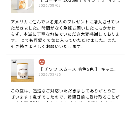
【 コーギー 2023新デザイン！ 】 マグカップ お家用 プレゼント 犬 うちの子 犬グッズ ギフト
2026/08/02
アメリカに住んでいる知人のプレゼントに購入させてい
ただきました。時間がなく急遽お願いしたにもかかわ
らず、本当に丁寧な包装でいただき大変感謝しておりま
す。 とても可愛くて気に入っていただけました。また
引き続きよろしくお願いいたします。
【 チワワ スムース 毛色6色 】 キャニスター 保存容器 お家用 プレゼント 犬 ペット うちの子 犬グッズ
2026/03/25
この度は、迅速なご対応いただきましてありがとうご
ざいます！急ぎでしたので、希望日前に受け取ることが
でき大変感謝しております！ またぜひ今後ともよろし
くお願いします