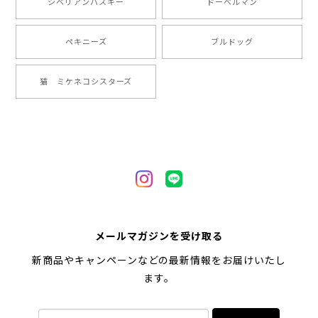
シベリアンハスキー
ドーベルマン
2024/05/22
ペキニーズ
ブルドッグ
【 ヒーロー ペキニーズ 】 マグカップ 犬 ペット うちの子 犬グッズ ギフト プレゼント 母の日
猫 ミケネコシスターズ
2024/05/04
【 自然に囲まれた ペキニーズ 】 マグカップ 犬 ペット うちの子 犬グッズ ギフト プレゼント 母の日
2024/05/04
【 キュンです ペキニーズ 】 マグカップ 犬 ペット うちの子 犬グッズ ギフト プレゼント 母の日
メールマガジンを受け取る
2024/05/04
新商品やキャンペーンなどの最新情報をお届けいたし
ます。
【 柴犬 毛色3色】マグカップ お家用 プレゼント コーギーブラザーズ 犬 うちの子