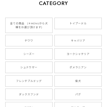
【 犬種選べる パステルカラー 名入り 迷子札 ドッグタグ 】水彩画風イラスト 毛色60種類以上 ペット 犬 プレゼント
CATEGORY
2026/01/16
とっても可愛くて、わんちゃんの名前や電話番号も分か
りやすくて最高です！ ありがとうございました❁⃘*.ﾟ
全ての商品 (＊MENUから犬
トイプードル
種をお選び頂けます)
ご縁がありましたら、またよろしくお願いいたします。
チワワ
キャバリア
【 自然に囲まれた ダックスフンド 】 キャニスター 保存容器 お家用 プレゼント 犬 ペット うちの子 犬グッズ
2025/05/13
シーズー
ヨークシャテリア
シュナウザー
ポメラニアン
【 ボーダーコリー 水彩画風 毛色4色 】 手帳 スマホケース 犬 うちの子 iPhone & Android
2025/05/09
フレンチブルドッグ
柴犬
もう叫ぶほど可愛くて最高です。 届いた袋まで可愛か
ダックスフンド
パグ
ったです。 ご連絡が取りづらい点だけ少し不安になり
ましたが、商品の素敵さでチャラです。 本当に可愛
い。ありがとうございます。