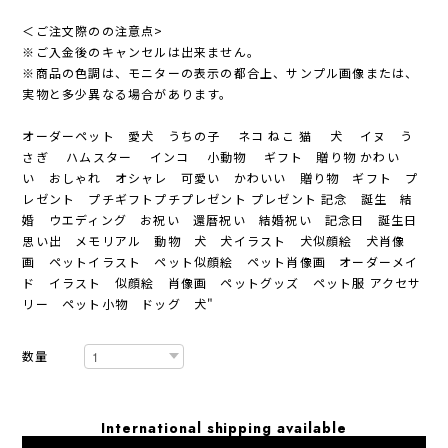
＜ご注文際のの注意点>
※ご入金後のキャンセルは出来ません。
※商品の色調は、モニターの表示の都合上、サンプル画像または、
実物と多少異なる場合があります。
オーダーペット 愛犬 うちの子 ネコ ねこ 猫 犬 イヌ う
さぎ ハムスター インコ 小動物 ギフト 贈り物 かわい
い おしゃれ オシャレ 可愛い かわいい 贈り物 ギフト プ
レゼント プチギフトプチプレゼント プレゼント 記念 誕生 結
婚 ウエディング お祝い 還暦祝い 結婚祝い 記念日 誕生日
思い出 メモリアル 動物 犬 犬イラスト 犬似顔絵 犬肖像
画 ペットイラスト ペット似顔絵 ペット肖像画 オーダーメイ
ド イラスト 似顔絵 肖像画 ペットグッズ ペット服 アクセサ
リー ペット小物 ドッグ 犬"
数量
International shipping available