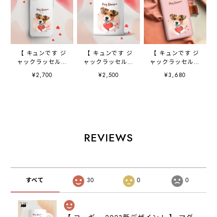
【 キュンです ジ
【 キュンです ジ
【 キュンです ジ
ャックラッセルテ
ャックラッセルテ
ャックラッセルテ
リア 】 スマホケ
リア 】 キャニス
リア 】 手帳 スマ
¥2,700
¥2,500
¥3,680
ース クリアソフ
ター 保存容器
ホケース 犬 う
トケース 犬 犬
お家用 プレゼン
ちの子 プレゼン
グッズ プレゼン
ト 犬 ペット
ト ペット
ト アンドロイド
うちの子 犬グッ
Android対応
対応
ズ
REVIEWS
すべて
30
0
0