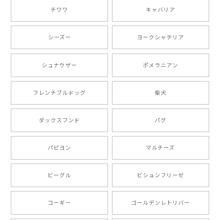
チワワ
キャバリア
【 自然に囲まれた ダックスフンド 】 キャニスター 保存容器 お家用 プレゼント 犬 ペット うちの子 犬グッズ
2025/05/13
シーズー
ヨークシャテリア
シュナウザー
ポメラニアン
【 ボーダーコリー 水彩画風 毛色4色 】 手帳 スマホケース 犬 うちの子 iPhone & Android
2025/05/09
フレンチブルドッグ
柴犬
もう叫ぶほど可愛くて最高です。 届いた袋まで可愛か
ダックスフンド
パグ
ったです。 ご連絡が取りづらい点だけ少し不安になり
ましたが、商品の素敵さでチャラです。 本当に可愛
い。ありがとうございます。
パピヨン
マルチーズ
ビーグル
ビションフリーゼ
【 キュンです ボーダーコリー 】 手帳 スマホケース 犬 うちの子 プレゼント ペット Android対応
2024/10/28
コーギー
ゴールデンレトリバー