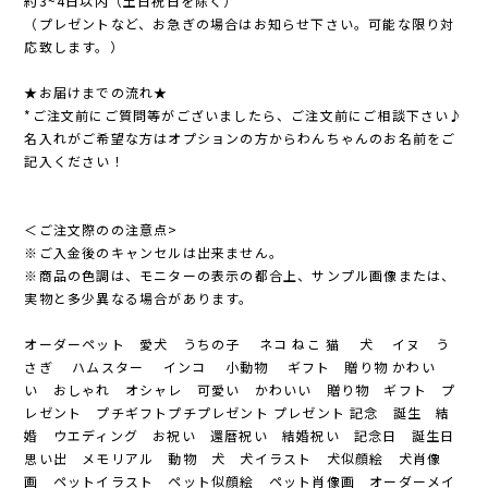
約3~4日以内（土日祝日を除く）
（プレゼントなど、お急ぎの場合はお知らせ下さい。可能な限り対
応致します。）
★お届けまでの流れ★
*ご注文前にご質問等がございましたら、ご注文前にご相談下さい♪
名入れがご希望な方はオプションの方からわんちゃんのお名前をご
記入ください！
＜ご注文際のの注意点>
※ご入金後のキャンセルは出来ません。
※商品の色調は、モニターの表示の都合上、サンプル画像または、
実物と多少異なる場合があります。
オーダーペット 愛犬 うちの子 ネコ ねこ 猫 犬 イヌ う
さぎ ハムスター インコ 小動物 ギフト 贈り物 かわい
い おしゃれ オシャレ 可愛い かわいい 贈り物 ギフト プ
レゼント プチギフトプチプレゼント プレゼント 記念 誕生 結
婚 ウエディング お祝い 還暦祝い 結婚祝い 記念日 誕生日
思い出 メモリアル 動物 犬 犬イラスト 犬似顔絵 犬肖像
画 ペットイラスト ペット似顔絵 ペット肖像画 オーダーメイ