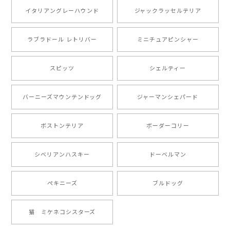
注文受領連絡が無かったのでハラハラしましたが… 可
愛い商品が届きました！大満足です♪
イタリアングレーハウンド
ジャックラッセルテリア
ラブラドール レトリバー
ミニチュアピンシャー
【 自然に囲まれた ポメラニアン 】マグカップ 犬 ペット うちの子 犬グッズ ギフト プレゼント 母の日
2024/07/09
スピッツ
シェルティー
とても可愛かったです。６月にももが（17歳）で亡くな
バーニーズマウンテンドッグ
ジャーマンシェパード
りまして、元気な時の顔がそっくりだったので、注文し
ました。ありがとうございました。
ボストンテリア
ボーダーコリー
【 ”ロイヤル”シリーズ 犬種選べる キャニスター 】保存容器 プレゼント ギフト 犬 ペット うちの子 犬グッズ
シベリアンハスキー
ドーベルマン
2024/05/22
ペキニーズ
ブルドッグ
【 ヒーロー ペキニーズ 】 マグカップ 犬 ペット うちの子 犬グッズ ギフト プレゼント 母の日
猫 ミケネコシスターズ
2024/05/04