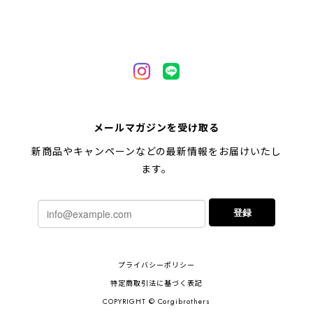
【 自然に囲まれた ペキニーズ 】 マグカップ 犬 ペット うちの子 犬グッズ ギフト プレゼント 母の日
2024/05/04
【 キュンです ペキニーズ 】 マグカップ 犬 ペット うちの子 犬グッズ ギフト プレゼント 母の日
メールマガジンを受け取る
2024/05/04
新商品やキャンペーンなどの最新情報をお届けいたし
ます。
【 柴犬 毛色3色】マグカップ お家用 プレゼント コーギーブラザーズ 犬 うちの子
登録
2024/02/10
連休明けに発送と言われていたのに、その前に到着しま
プライバシーポリシー
した！とても早い対応でありがとうございました。 プ
レゼント用だったけど自分用にも買いたいと思います。
特定商取引法に基づく表記
ありがとうございました！！！
COPYRIGHT © Corgibrothers