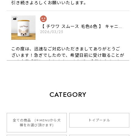
引き続きよろしくお願いいたします。
【 チワワ スムース 毛色6色 】 キャニスター 保存容器 お家用 プレゼント 犬 ペット うちの子 犬グッズ
2026/03/25
この度は、迅速なご対応いただきましてありがとうご
ざいます！急ぎでしたので、希望日前に受け取ることが
でき大変感謝しております！ またぜひ今後ともよろし
くお願いします
【 犬種選べる パステルカラー 名入り 迷子札 ドッグタグ 】水彩画風イラスト 毛色60種類以上 ペット 犬 プレゼント
CATEGORY
2026/01/16
とっても可愛くて、わんちゃんの名前や電話番号も分か
りやすくて最高です！ ありがとうございました❁⃘*.ﾟ
全ての商品 (＊MENUから犬
トイプードル
種をお選び頂けます)
ご縁がありましたら、またよろしくお願いいたします。