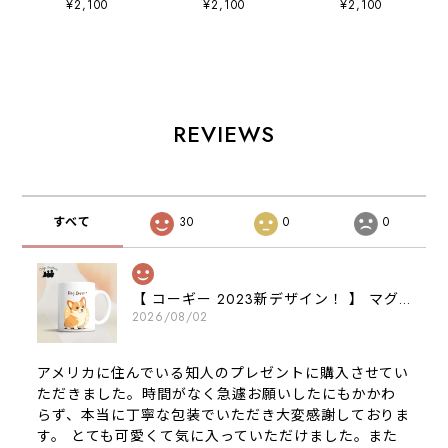
¥2,100
¥2,100
¥2,100
お家用 犬 ペッ
プ 】 お家用
プ 】 お家用
ト プレゼント
犬 ペット プレ
犬 ペット プレ
うちの子 犬グッ
ゼント うちの
ゼント うちの
ズ 母の日
子 犬グッズ 母
子 犬グッズ 母
の日
の日
REVIEWS
すべて
30
0
0
【 コーギー 2023新デザイン！ 】 マグカップ お家用 プレゼント 犬 うちの子 犬グッズ ギフト
2026/08/02
アメリカに住んでいる知人のプレゼントに購入させてい
ただきました。時間がなく急遽お願いしたにもかかわ
らず、本当に丁寧な包装でいただき大変感謝しておりま
す。 とても可愛くて気に入っていただけました。また