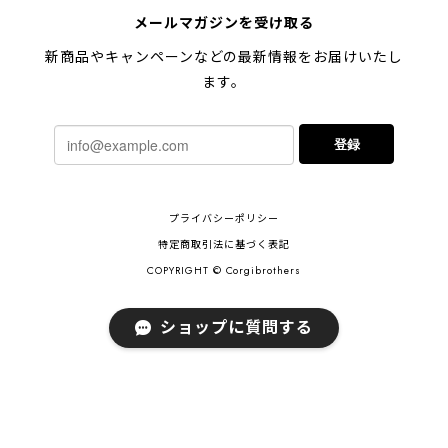
【 キュンです ペキニーズ 】 マグカップ 犬 ペット うちの子 犬グッズ ギフト プレゼント 母の日
メールマガジンを受け取る
2024/05/04
新商品やキャンペーンなどの最新情報をお届けいたし
ます。
【 柴犬 毛色3色】マグカップ お家用 プレゼント コーギーブラザーズ 犬 うちの子
登録
2024/02/10
連休明けに発送と言われていたのに、その前に到着しま
プライバシーポリシー
した！とても早い対応でありがとうございました。 プ
レゼント用だったけど自分用にも買いたいと思います。
特定商取引法に基づく表記
ありがとうございました！！！
COPYRIGHT © Corgibrothers
ショップに質問する
【 ポメラニアン 2023新デザイン！】 マグカップ お家用 プレゼント 犬 うちの子 犬グッズ ギフト
2023/11/18
ご近所さんのワンちゃんが亡くなられて贈り物を探し
ているときに、このショップの商品をみつけ亡くなら