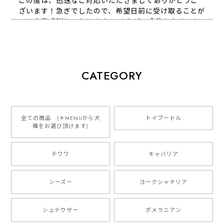
この度は、迅速なご対応いただきましてありがとうご
ざいます！急ぎでしたので、希望日前に受け取ることが
でき大変感謝しております！ またぜひ今後ともよろし
くお願いします
【 犬種選べる パステルカラー 名入り 迷子札 ドッグタグ 】水彩画風イラスト 毛色60種類以上 ペット 犬 プレゼント
CATEGORY
2026/01/16
とっても可愛くて、わんちゃんの名前や電話番号も分か
りやすくて最高です！ ありがとうございました❁⃘*.ﾟ
全ての商品 (＊MENUから犬
トイプードル
種をお選び頂けます)
ご縁がありましたら、またよろしくお願いいたします。
チワワ
キャバリア
【 自然に囲まれた ダックスフンド 】 キャニスター 保存容器 お家用 プレゼント 犬 ペット うちの子 犬グッズ
2025/05/13
シーズー
ヨークシャテリア
シュナウザー
ポメラニアン
【 ボーダーコリー 水彩画風 毛色4色 】 手帳 スマホケース 犬 うちの子 iPhone & Android