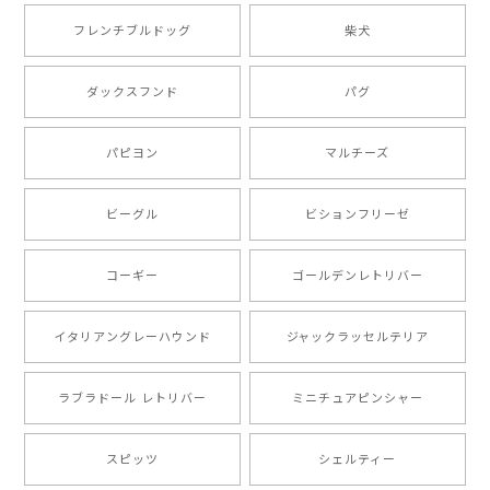
2025/05/09
フレンチブルドッグ
柴犬
もう叫ぶほど可愛くて最高です。 届いた袋まで可愛か
ダックスフンド
パグ
ったです。 ご連絡が取りづらい点だけ少し不安になり
ましたが、商品の素敵さでチャラです。 本当に可愛
い。ありがとうございます。
パピヨン
マルチーズ
ビーグル
ビションフリーゼ
【 キュンです ボーダーコリー 】 手帳 スマホケース 犬 うちの子 プレゼント ペット Android対応
2024/10/28
コーギー
ゴールデンレトリバー
注文受領連絡が無かったのでハラハラしましたが… 可
愛い商品が届きました！大満足です♪
イタリアングレーハウンド
ジャックラッセルテリア
ラブラドール レトリバー
ミニチュアピンシャー
【 自然に囲まれた ポメラニアン 】マグカップ 犬 ペット うちの子 犬グッズ ギフト プレゼント 母の日
2024/07/09
スピッツ
シェルティー