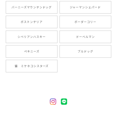
とても可愛かったです。６月にももが（17歳）で亡くな
バーニーズマウンテンドッグ
ジャーマンシェパード
りまして、元気な時の顔がそっくりだったので、注文し
ました。ありがとうございました。
ボストンテリア
ボーダーコリー
【 ”ロイヤル”シリーズ 犬種選べる キャニスター 】保存容器 プレゼント ギフト 犬 ペット うちの子 犬グッズ
シベリアンハスキー
ドーベルマン
2024/05/22
ペキニーズ
ブルドッグ
【 ヒーロー ペキニーズ 】 マグカップ 犬 ペット うちの子 犬グッズ ギフト プレゼント 母の日
猫 ミケネコシスターズ
2024/05/04
【 自然に囲まれた ペキニーズ 】 マグカップ 犬 ペット うちの子 犬グッズ ギフト プレゼント 母の日
2024/05/04