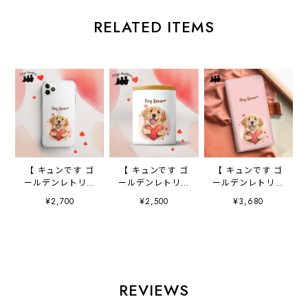
RELATED ITEMS
【 キュンです ゴ
【 キュンです ゴ
【 キュンです ゴ
ールデンレトリバ
ールデンレトリバ
ールデンレトリバ
ー 】 スマホケー
ー 】 キャニスタ
ー 】 手帳 スマホ
¥2,700
¥2,500
¥3,680
ス クリアソフト
ー 保存容器 お
ケース 犬 うち
ケース 犬 犬グ
家用 プレゼン
の子 プレゼン
ッズ プレゼン
ト 犬 ペット
ト ペット
ト アンドロイド
うちの子 犬グッ
Android対応
対応
ズ
REVIEWS