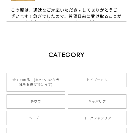
この度は、迅速なご対応いただきましてありがとうご
ざいます！急ぎでしたので、希望日前に受け取ることが
でき大変感謝しております！ またぜひ今後ともよろし
くお願いします
【 犬種選べる パステルカラー 名入り 迷子札 ドッグタグ 】水彩画風イラスト 毛色60種類以上 ペット 犬 プレゼント
CATEGORY
2026/01/16
とっても可愛くて、わんちゃんの名前や電話番号も分か
りやすくて最高です！ ありがとうございました❁⃘*.ﾟ
全ての商品 (＊MENUから犬
トイプードル
種をお選び頂けます)
ご縁がありましたら、またよろしくお願いいたします。
チワワ
キャバリア
【 自然に囲まれた ダックスフンド 】 キャニスター 保存容器 お家用 プレゼント 犬 ペット うちの子 犬グッズ
2025/05/13
シーズー
ヨークシャテリア