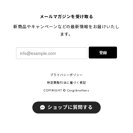
【 キュンです ペキニーズ 】 マグカップ 犬 ペット うちの子 犬グッズ ギフト プレゼント 母の日
メールマガジンを受け取る
2024/05/04
新商品やキャンペーンなどの最新情報をお届けいたし
ます。
【 柴犬 毛色3色】マグカップ お家用 プレゼント コーギーブラザーズ 犬 うちの子
登録
2024/02/10
連休明けに発送と言われていたのに、その前に到着しま
プライバシーポリシー
した！とても早い対応でありがとうございました。 プ
レゼント用だったけど自分用にも買いたいと思います。
特定商取引法に基づく表記
ありがとうございました！！！
COPYRIGHT © Corgibrothers
ショップに質問する
【 ポメラニアン 2023新デザイン！】 マグカップ お家用 プレゼント 犬 うちの子 犬グッズ ギフト
2023/11/18