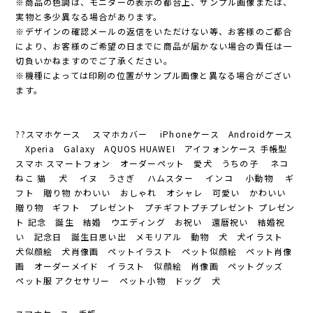
※商品の色調は、モニターの表示の都合上、サンプル画像または、
実物と多少異なる場合があります。
※デザインの確認メールの返信をいただけない等、お客様のご都合
により、お客様のご希望の日までに商品が届かない場合の責任は一
切負いかねますのでご了承ください。
※機種によっては印刷の位置がサンプル画像と異なる場合がござい
ます。
??スマホケース スマホカバー iPhoneケース Androidケース
Xperia Galaxy AQUOS HUAWEI アイフォンケース 手帳型
スマホ スマートフォン オーダーペット 愛犬 うちの子 ネコ
ねこ 猫 犬 イヌ うさぎ ハムスター インコ 小動物 ギ
フト 贈り物 かわいい おしゃれ オシャレ 可愛い かわいい
贈り物 ギフト プレゼント プチギフトプチプレゼント プレゼン
ト 記念 誕生 結婚 ウエディング お祝い 還暦祝い 結婚祝
い 記念日 誕生日思い出 メモリアル 動物 犬 犬イラスト
犬似顔絵 犬肖像画 ペットイラスト ペット似顔絵 ペット肖像
画 オーダーメイド イラスト 似顔絵 肖像画 ペットグッズ
ペット服 アクセサリー ペット小物 ドッグ 犬