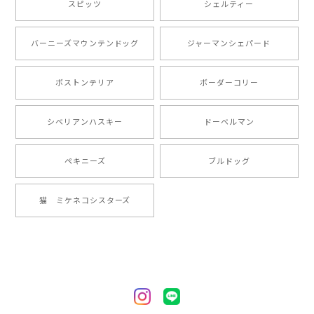
スピッツ
シェルティー
とても可愛かったです。６月にももが（17歳）で亡くな
バーニーズマウンテンドッグ
ジャーマンシェパード
りまして、元気な時の顔がそっくりだったので、注文し
ました。ありがとうございました。
ボストンテリア
ボーダーコリー
【 ”ロイヤル”シリーズ 犬種選べる キャニスター 】保存容器 プレゼント ギフト 犬 ペット うちの子 犬グッズ
シベリアンハスキー
ドーベルマン
2024/05/22
ペキニーズ
ブルドッグ
【 ヒーロー ペキニーズ 】 マグカップ 犬 ペット うちの子 犬グッズ ギフト プレゼント 母の日
猫 ミケネコシスターズ
2024/05/04
【 自然に囲まれた ペキニーズ 】 マグカップ 犬 ペット うちの子 犬グッズ ギフト プレゼント 母の日
2024/05/04