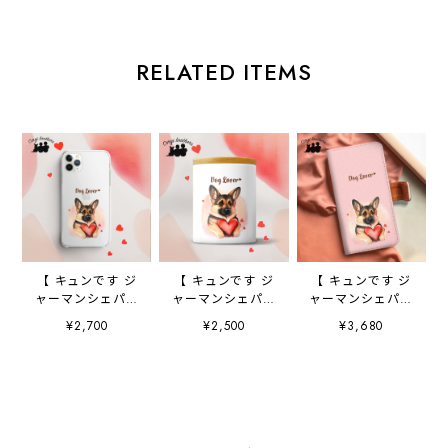
RELATED ITEMS
【 キュンです ジ
【 キュンです ジ
【 キュンです ジ
ャーマンシェパー
ャーマンシェパー
ャーマンシェパー
ド 】 スマホケー
ド 】 キャニスタ
ド 】 手帳 スマホ
¥2,700
¥2,500
¥3,680
ス クリアソフト
ー 保存容器 お
ケース 犬 うち
ケース 犬 犬グ
家用 プレゼン
の子 プレゼン
ッズ プレゼン
ト 犬 ペット
ト ペット
ト アンドロイド
うちの子 犬グッ
Android対応
対応
ズ