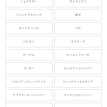
シュナウザー
ポメラニアン
【 ボーダーコリー 水彩画風 毛色4色 】 手帳 スマホケース 犬 うちの子 iPhone & Android
2025/05/09
フレンチブルドッグ
柴犬
もう叫ぶほど可愛くて最高です。 届いた袋まで可愛か
ダックスフンド
パグ
ったです。 ご連絡が取りづらい点だけ少し不安になり
ましたが、商品の素敵さでチャラです。 本当に可愛
い。ありがとうございます。
パピヨン
マルチーズ
ビーグル
ビションフリーゼ
【 キュンです ボーダーコリー 】 手帳 スマホケース 犬 うちの子 プレゼント ペット Android対応
2024/10/28
コーギー
ゴールデンレトリバー
注文受領連絡が無かったのでハラハラしましたが… 可
愛い商品が届きました！大満足です♪
イタリアングレーハウンド
ジャックラッセルテリア
ラブラドール レトリバー
ミニチュアピンシャー
【 自然に囲まれた ポメラニアン 】マグカップ 犬 ペット うちの子 犬グッズ ギフト プレゼント 母の日
2024/07/09