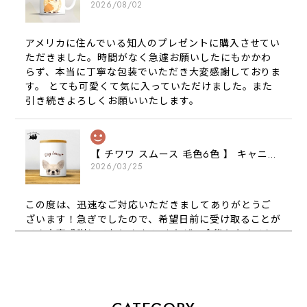
2026/08/02
アメリカに住んでいる知人のプレゼントに購入させてい
ただきました。時間がなく急遽お願いしたにもかかわ
らず、本当に丁寧な包装でいただき大変感謝しておりま
す。 とても可愛くて気に入っていただけました。また
引き続きよろしくお願いいたします。
【 チワワ スムース 毛色6色 】 キャニスター 保存容器 お家用 プレゼント 犬 ペット うちの子 犬グッズ
2026/03/25
この度は、迅速なご対応いただきましてありがとうご
ざいます！急ぎでしたので、希望日前に受け取ることが
でき大変感謝しております！ またぜひ今後ともよろし
くお願いします
【 犬種選べる パステルカラー 名入り 迷子札 ドッグタグ 】水彩画風イラスト 毛色60種類以上 ペット 犬 プレゼント