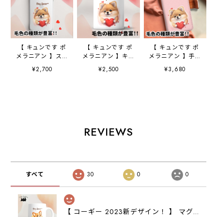
【 キュンです ポ
【 キュンです ポ
【 キュンです ポ
メラニアン 】スマ
メラニアン 】キャ
メラニアン 】手帳
ホケース クリア
ニスター 保存容
スマホケース
¥2,700
¥2,500
¥3,680
ソフトケース
器 お家用 プレ
犬 うちの子 プ
犬 犬グッズ プ
ゼント 犬 ペッ
レゼント ペッ
レゼント アンド
ト うちの子 犬
ト Android対応
ロイド対応
グッズ
REVIEWS
すべて
30
0
0
【 コーギー 2023新デザイン！ 】 マグカップ お家用 プレゼント 犬 うちの子 犬グッズ ギフト