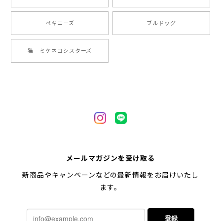
2024/05/22
ペキニーズ
ブルドッグ
【 ヒーロー ペキニーズ 】 マグカップ 犬 ペット うちの子 犬グッズ ギフト プレゼント 母の日
猫 ミケネコシスターズ
2024/05/04
【 自然に囲まれた ペキニーズ 】 マグカップ 犬 ペット うちの子 犬グッズ ギフト プレゼント 母の日
2024/05/04
【 キュンです ペキニーズ 】 マグカップ 犬 ペット うちの子 犬グッズ ギフト プレゼント 母の日
メールマガジンを受け取る
2024/05/04
新商品やキャンペーンなどの最新情報をお届けいたし
ます。
【 柴犬 毛色3色】マグカップ お家用 プレゼント コーギーブラザーズ 犬 うちの子
登録
2024/02/10