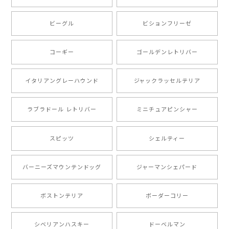
ビーグル
ビションフリーゼ
【 キュンです ボーダーコリー 】 手帳 スマホケース 犬 うちの子 プレゼント ペット Android対応
2024/10/28
コーギー
ゴールデンレトリバー
注文受領連絡が無かったのでハラハラしましたが… 可
愛い商品が届きました！大満足です♪
イタリアングレーハウンド
ジャックラッセルテリア
ラブラドール レトリバー
ミニチュアピンシャー
【 自然に囲まれた ポメラニアン 】マグカップ 犬 ペット うちの子 犬グッズ ギフト プレゼント 母の日
2024/07/09
スピッツ
シェルティー
とても可愛かったです。６月にももが（17歳）で亡くな
バーニーズマウンテンドッグ
ジャーマンシェパード
りまして、元気な時の顔がそっくりだったので、注文し
ました。ありがとうございました。
ボストンテリア
ボーダーコリー
【 ”ロイヤル”シリーズ 犬種選べる キャニスター 】保存容器 プレゼント ギフト 犬 ペット うちの子 犬グッズ
シベリアンハスキー
ドーベルマン