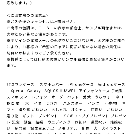
応致します。）
＜ご注文際のの注意点>
※ご入金後のキャンセルは出来ません。
※商品の色調は、モニターの表示の都合上、サンプル画像または、
実物と多少異なる場合があります。
※デザインの確認メールの返信をいただけない等、お客様のご都合
により、お客様のご希望の日までに商品が届かない場合の責任は一
切負いかねますのでご了承ください。
※機種によっては印刷の位置がサンプル画像と異なる場合がござい
ます。
??スマホケース スマホカバー iPhoneケース Androidケース
Xperia Galaxy AQUOS HUAWEI アイフォンケース 手帳型
スマホ スマートフォン オーダーペット 愛犬 うちの子 ネコ
ねこ 猫 犬 イヌ うさぎ ハムスター インコ 小動物 ギ
フト 贈り物 かわいい おしゃれ オシャレ 可愛い かわいい
贈り物 ギフト プレゼント プチギフトプチプレゼント プレゼン
ト 記念 誕生 結婚 ウエディング お祝い 還暦祝い 結婚祝
い 記念日 誕生日思い出 メモリアル 動物 犬 犬イラスト