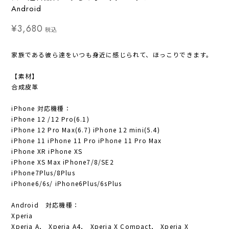
Android
¥3,680
税込
家族である彼ら達をいつも身近に感じられて、ほっこりできます。
【素材】
合成皮革
iPhone 対応機種：
iPhone 12 /12 Pro(6.1)
iPhone 12 Pro Max(6.7) iPhone 12 mini(5.4)
iPhone 11 iPhone 11 Pro iPhone 11 Pro Max
iPhone XR iPhone XS
iPhone XS Max iPhone7/8/SE2
iPhone7Plus/8Plus
iPhone6/6s/ iPhone6Plus/6sPlus
Android 対応機種：
Xperia
Xperia A, Xperia A4, Xperia X Compact, Xperia X