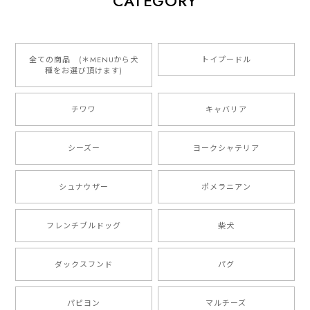
CATEGORY
2026/01/16
とっても可愛くて、わんちゃんの名前や電話番号も分か
りやすくて最高です！ ありがとうございました❁⃘*.ﾟ
全ての商品 (＊MENUから犬
トイプードル
種をお選び頂けます)
ご縁がありましたら、またよろしくお願いいたします。
チワワ
キャバリア
【 自然に囲まれた ダックスフンド 】 キャニスター 保存容器 お家用 プレゼント 犬 ペット うちの子 犬グッズ
2025/05/13
シーズー
ヨークシャテリア
シュナウザー
ポメラニアン
【 ボーダーコリー 水彩画風 毛色4色 】 手帳 スマホケース 犬 うちの子 iPhone & Android
2025/05/09
フレンチブルドッグ
柴犬
もう叫ぶほど可愛くて最高です。 届いた袋まで可愛か
ダックスフンド
パグ
ったです。 ご連絡が取りづらい点だけ少し不安になり
ましたが、商品の素敵さでチャラです。 本当に可愛
い。ありがとうございます。
パピヨン
マルチーズ