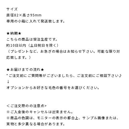
サイズ
直径82×高さ95mm
専用の小箱に入れて発送致します。
★納期★
こちらの商品は受注生産です。
約10日以内（土日祝日を除く）
（プレゼントなど、お急ぎの場合はお知らせ下さい。可能な限り対
応致します。）
★お届けまでの流れ★
*ご注文前にご質問等がございましたら、ご注文前にご相談下さい♪
↓
オプションからお好きな毛色の番号をお選びください。
＜ご注文際のの注意点>
※ご入金後のキャンセルは出来ません。
※商品の色調は、モニターの表示の都合上、サンプル画像または、
実物と多少異なる場合があります。