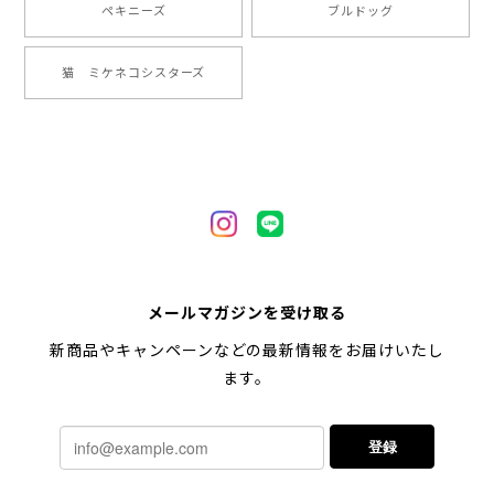
ペキニーズ
ブルドッグ
【 ヒーロー ペキニーズ 】 マグカップ 犬 ペット うちの子 犬グッズ ギフト プレゼント 母の日
猫 ミケネコシスターズ
2024/05/04
【 自然に囲まれた ペキニーズ 】 マグカップ 犬 ペット うちの子 犬グッズ ギフト プレゼント 母の日
2024/05/04
【 キュンです ペキニーズ 】 マグカップ 犬 ペット うちの子 犬グッズ ギフト プレゼント 母の日
メールマガジンを受け取る
2024/05/04
新商品やキャンペーンなどの最新情報をお届けいたし
ます。
【 柴犬 毛色3色】マグカップ お家用 プレゼント コーギーブラザーズ 犬 うちの子
登録
2024/02/10