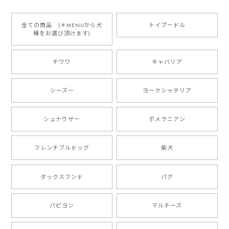
とっても可愛くて、わんちゃんの名前や電話番号も分か
りやすくて最高です！ ありがとうございました❁⃘*.ﾟ
全ての商品 (＊MENUから犬
トイプードル
種をお選び頂けます)
ご縁がありましたら、またよろしくお願いいたします。
チワワ
キャバリア
【 自然に囲まれた ダックスフンド 】 キャニスター 保存容器 お家用 プレゼント 犬 ペット うちの子 犬グッズ
2025/05/13
シーズー
ヨークシャテリア
シュナウザー
ポメラニアン
【 ボーダーコリー 水彩画風 毛色4色 】 手帳 スマホケース 犬 うちの子 iPhone & Android
2025/05/09
フレンチブルドッグ
柴犬
もう叫ぶほど可愛くて最高です。 届いた袋まで可愛か
ダックスフンド
パグ
ったです。 ご連絡が取りづらい点だけ少し不安になり
ましたが、商品の素敵さでチャラです。 本当に可愛
い。ありがとうございます。
パピヨン
マルチーズ