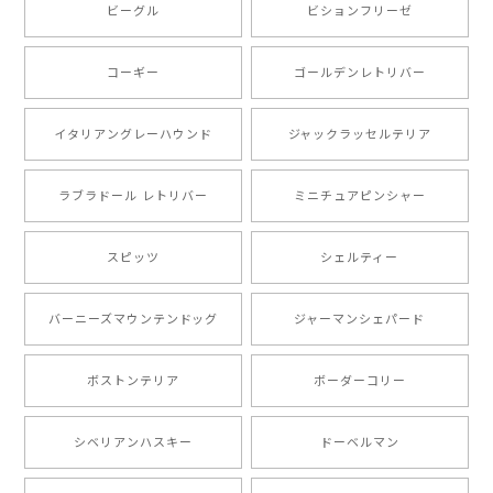
ビーグル
ビションフリーゼ
【 キュンです ボーダーコリー 】 手帳 スマホケース 犬 うちの子 プレゼント ペット Android対応
2024/10/28
コーギー
ゴールデンレトリバー
注文受領連絡が無かったのでハラハラしましたが… 可
愛い商品が届きました！大満足です♪
イタリアングレーハウンド
ジャックラッセルテリア
ラブラドール レトリバー
ミニチュアピンシャー
【 自然に囲まれた ポメラニアン 】マグカップ 犬 ペット うちの子 犬グッズ ギフト プレゼント 母の日
2024/07/09
スピッツ
シェルティー
とても可愛かったです。６月にももが（17歳）で亡くな
バーニーズマウンテンドッグ
ジャーマンシェパード
りまして、元気な時の顔がそっくりだったので、注文し
ました。ありがとうございました。
ボストンテリア
ボーダーコリー
【 ”ロイヤル”シリーズ 犬種選べる キャニスター 】保存容器 プレゼント ギフト 犬 ペット うちの子 犬グッズ
シベリアンハスキー
ドーベルマン
2024/05/22