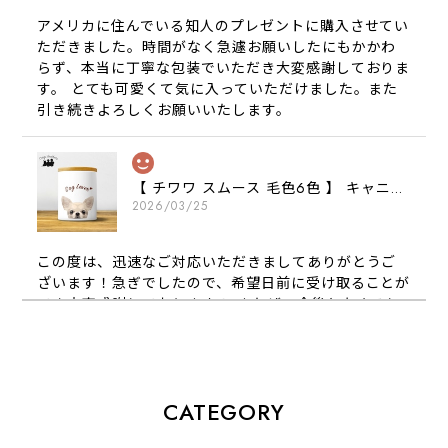
アメリカに住んでいる知人のプレゼントに購入させてい
ただきました。時間がなく急遽お願いしたにもかかわ
らず、本当に丁寧な包装でいただき大変感謝しておりま
す。 とても可愛くて気に入っていただけました。また
引き続きよろしくお願いいたします。
【 チワワ スムース 毛色6色 】 キャニスター 保存容器 お家用 プレゼント 犬 ペット うちの子 犬グッズ
2026/03/25
この度は、迅速なご対応いただきましてありがとうご
ざいます！急ぎでしたので、希望日前に受け取ることが
でき大変感謝しております！ またぜひ今後ともよろし
くお願いします
【 犬種選べる パステルカラー 名入り 迷子札 ドッグタグ 】水彩画風イラスト 毛色60種類以上 ペット 犬 プレゼント
CATEGORY
2026/01/16