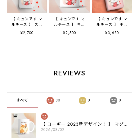
【 キュンです マ
【 キュンです マ
【 キュンです マ
ルチーズ 】 スマ
ルチーズ 】 キャ
ルチーズ 】 手帳
ホケース クリア
ニスター 保存容
スマホケース
¥2,700
¥2,500
¥3,680
ソフトケース
器 お家用 プレ
犬 うちの子 プ
犬 犬グッズ プ
ゼント 犬 ペッ
レゼント ペッ
レゼント アンド
ト うちの子 犬
ト Android対応
ロイド対応
グッズ
REVIEWS
すべて
30
0
0
【 コーギー 2023新デザイン！ 】 マグカップ お家用 プレゼント 犬 うちの子 犬グッズ ギフト
2026/08/02