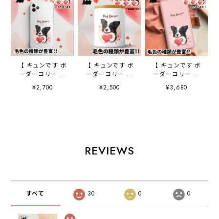
【 キュンです ボ
【 キュンです ボ
【 キュンです ボ
ーダーコリー 】
ーダーコリー 】
ーダーコリー 】
スマホケース ク
キャニスター 保
手帳 スマホケー
¥2,700
¥2,500
¥3,680
リアソフトケー
存容器 お家用
ス 犬 うちの
ス 犬 犬グッ
プレゼント 犬
子 プレゼント
ズ プレゼント
ペット うちの
ペット Android
アンドロイド対応
子 犬グッズ
対応
REVIEWS
すべて
30
0
0