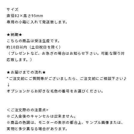
サイズ
直径82×高さ95mm
専用の小箱に入れて発送致します。
★納期★
こちらの商品は受注生産です。
約10日以内（土日祝日を除く）
（プレゼントなど、お急ぎの場合はお知らせ下さい。可能な限り対
応致します。）
★お届けまでの流れ★
*ご注文前にご質問等がございましたら、ご注文前にご相談下さい♪
↓
オプションからお好きな毛色の番号をお選びください。
＜ご注文際のの注意点>
※ご入金後のキャンセルは出来ません。
※商品の色調は、モニターの表示の都合上、サンプル画像または、
実物と多少異なる場合があります。