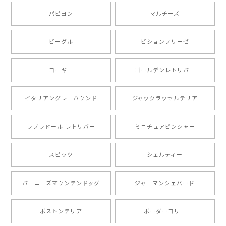
ましたが、商品の素敵さでチャラです。 本当に可愛
い。ありがとうございます。
パピヨン
マルチーズ
ビーグル
ビションフリーゼ
【 キュンです ボーダーコリー 】 手帳 スマホケース 犬 うちの子 プレゼント ペット Android対応
2024/10/28
コーギー
ゴールデンレトリバー
注文受領連絡が無かったのでハラハラしましたが… 可
愛い商品が届きました！大満足です♪
イタリアングレーハウンド
ジャックラッセルテリア
ラブラドール レトリバー
ミニチュアピンシャー
【 自然に囲まれた ポメラニアン 】マグカップ 犬 ペット うちの子 犬グッズ ギフト プレゼント 母の日
2024/07/09
スピッツ
シェルティー
とても可愛かったです。６月にももが（17歳）で亡くな
バーニーズマウンテンドッグ
ジャーマンシェパード
りまして、元気な時の顔がそっくりだったので、注文し
ました。ありがとうございました。
ボストンテリア
ボーダーコリー