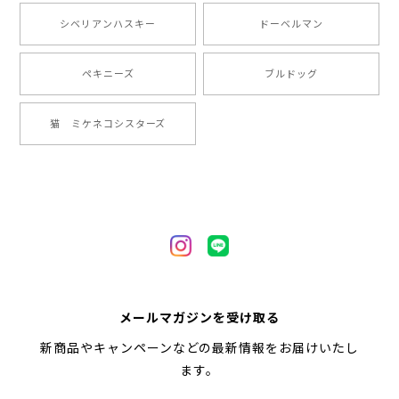
【 ”ロイヤル”シリーズ 犬種選べる キャニスター 】保存容器 プレゼント ギフト 犬 ペット うちの子 犬グッズ
シベリアンハスキー
ドーベルマン
2024/05/22
ペキニーズ
ブルドッグ
【 ヒーロー ペキニーズ 】 マグカップ 犬 ペット うちの子 犬グッズ ギフト プレゼント 母の日
猫 ミケネコシスターズ
2024/05/04
【 自然に囲まれた ペキニーズ 】 マグカップ 犬 ペット うちの子 犬グッズ ギフト プレゼント 母の日
2024/05/04
【 キュンです ペキニーズ 】 マグカップ 犬 ペット うちの子 犬グッズ ギフト プレゼント 母の日
メールマガジンを受け取る
2024/05/04
新商品やキャンペーンなどの最新情報をお届けいたし
ます。