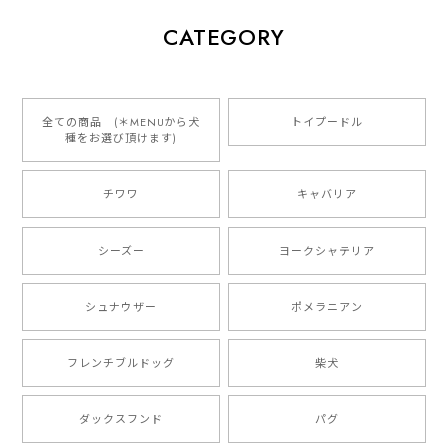
【 犬種選べる パステルカラー 名入り 迷子札 ドッグタグ 】水彩画風イラスト 毛色60種類以上 ペット 犬 プレゼント
CATEGORY
2026/01/16
とっても可愛くて、わんちゃんの名前や電話番号も分か
りやすくて最高です！ ありがとうございました❁⃘*.ﾟ
全ての商品 (＊MENUから犬
トイプードル
種をお選び頂けます)
ご縁がありましたら、またよろしくお願いいたします。
チワワ
キャバリア
【 自然に囲まれた ダックスフンド 】 キャニスター 保存容器 お家用 プレゼント 犬 ペット うちの子 犬グッズ
2025/05/13
シーズー
ヨークシャテリア
シュナウザー
ポメラニアン
【 ボーダーコリー 水彩画風 毛色4色 】 手帳 スマホケース 犬 うちの子 iPhone & Android
2025/05/09
フレンチブルドッグ
柴犬
もう叫ぶほど可愛くて最高です。 届いた袋まで可愛か
ダックスフンド
パグ
ったです。 ご連絡が取りづらい点だけ少し不安になり