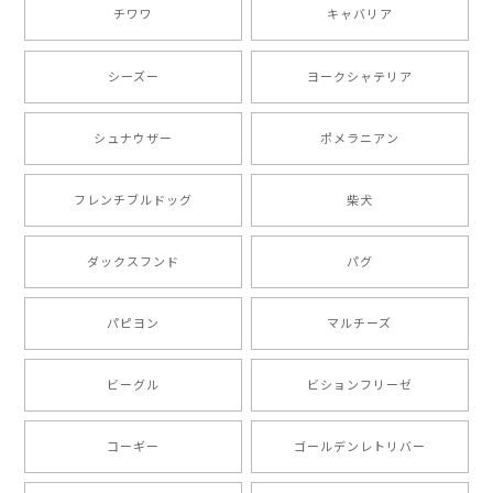
チワワ
キャバリア
【 自然に囲まれた ダックスフンド 】 キャニスター 保存容器 お家用 プレゼント 犬 ペット うちの子 犬グッズ
2025/05/13
シーズー
ヨークシャテリア
シュナウザー
ポメラニアン
【 ボーダーコリー 水彩画風 毛色4色 】 手帳 スマホケース 犬 うちの子 iPhone & Android
2025/05/09
フレンチブルドッグ
柴犬
もう叫ぶほど可愛くて最高です。 届いた袋まで可愛か
ダックスフンド
パグ
ったです。 ご連絡が取りづらい点だけ少し不安になり
ましたが、商品の素敵さでチャラです。 本当に可愛
い。ありがとうございます。
パピヨン
マルチーズ
ビーグル
ビションフリーゼ
【 キュンです ボーダーコリー 】 手帳 スマホケース 犬 うちの子 プレゼント ペット Android対応
2024/10/28
コーギー
ゴールデンレトリバー
注文受領連絡が無かったのでハラハラしましたが… 可