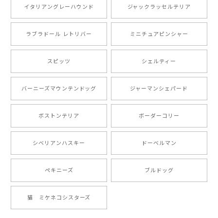
愛い商品が届きました！大満足です♪
イタリアングレーハウンド
ジャックラッセルテリア
ラブラドール レトリバー
ミニチュアピンシャー
【 自然に囲まれた ポメラニアン 】マグカップ 犬 ペット うちの子 犬グッズ ギフト プレゼント 母の日
2024/07/09
スピッツ
シェルティー
とても可愛かったです。６月にももが（17歳）で亡くな
バーニーズマウンテンドッグ
ジャーマンシェパード
りまして、元気な時の顔がそっくりだったので、注文し
ました。ありがとうございました。
ボストンテリア
ボーダーコリー
【 ”ロイヤル”シリーズ 犬種選べる キャニスター 】保存容器 プレゼント ギフト 犬 ペット うちの子 犬グッズ
シベリアンハスキー
ドーベルマン
2024/05/22
ペキニーズ
ブルドッグ
【 ヒーロー ペキニーズ 】 マグカップ 犬 ペット うちの子 犬グッズ ギフト プレゼント 母の日
猫 ミケネコシスターズ
2024/05/04