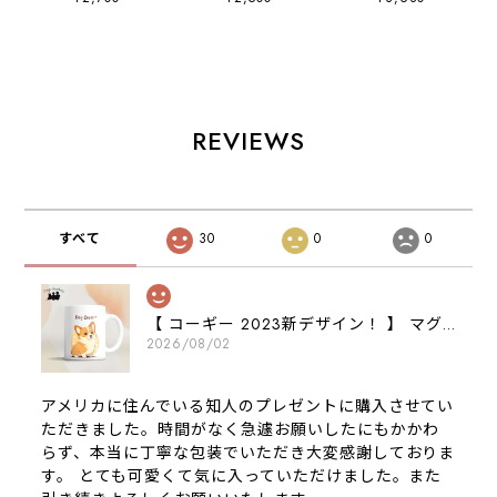
リアソフトケー
存容器 お家用
ス 犬 うちの
ス 犬 犬グッ
プレゼント 犬
子 プレゼント
ズ プレゼント
ペット うちの
ペット Android
アンドロイド対応
子 犬グッズ
対応
REVIEWS
すべて
30
0
0
【 コーギー 2023新デザイン！ 】 マグカップ お家用 プレゼント 犬 うちの子 犬グッズ ギフト
2026/08/02
アメリカに住んでいる知人のプレゼントに購入させてい
ただきました。時間がなく急遽お願いしたにもかかわ
らず、本当に丁寧な包装でいただき大変感謝しておりま
す。 とても可愛くて気に入っていただけました。また