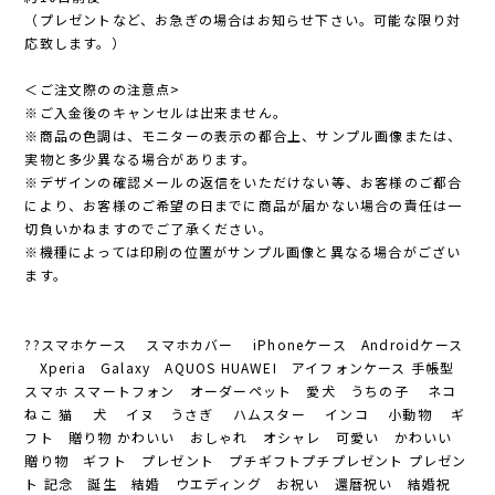
（プレゼントなど、お急ぎの場合はお知らせ下さい。可能な限り対
応致します。）
＜ご注文際のの注意点>
※ご入金後のキャンセルは出来ません。
※商品の色調は、モニターの表示の都合上、サンプル画像または、
実物と多少異なる場合があります。
※デザインの確認メールの返信をいただけない等、お客様のご都合
により、お客様のご希望の日までに商品が届かない場合の責任は一
切負いかねますのでご了承ください。
※機種によっては印刷の位置がサンプル画像と異なる場合がござい
ます。
??スマホケース スマホカバー iPhoneケース Androidケース
Xperia Galaxy AQUOS HUAWEI アイフォンケース 手帳型
スマホ スマートフォン オーダーペット 愛犬 うちの子 ネコ
ねこ 猫 犬 イヌ うさぎ ハムスター インコ 小動物 ギ
フト 贈り物 かわいい おしゃれ オシャレ 可愛い かわいい
贈り物 ギフト プレゼント プチギフトプチプレゼント プレゼン
ト 記念 誕生 結婚 ウエディング お祝い 還暦祝い 結婚祝