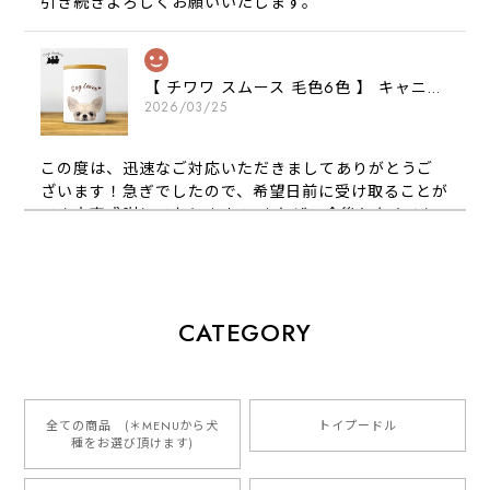
引き続きよろしくお願いいたします。
【 チワワ スムース 毛色6色 】 キャニスター 保存容器 お家用 プレゼント 犬 ペット うちの子 犬グッズ
2026/03/25
この度は、迅速なご対応いただきましてありがとうご
ざいます！急ぎでしたので、希望日前に受け取ることが
でき大変感謝しております！ またぜひ今後ともよろし
くお願いします
【 犬種選べる パステルカラー 名入り 迷子札 ドッグタグ 】水彩画風イラスト 毛色60種類以上 ペット 犬 プレゼント
CATEGORY
2026/01/16
とっても可愛くて、わんちゃんの名前や電話番号も分か
りやすくて最高です！ ありがとうございました❁⃘*.ﾟ
全ての商品 (＊MENUから犬
トイプードル
種をお選び頂けます)
ご縁がありましたら、またよろしくお願いいたします。