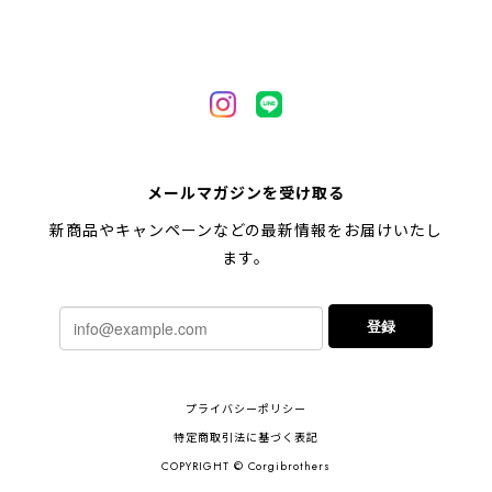
【 自然に囲まれた ペキニーズ 】 マグカップ 犬 ペット うちの子 犬グッズ ギフト プレゼント 母の日
2024/05/04
【 キュンです ペキニーズ 】 マグカップ 犬 ペット うちの子 犬グッズ ギフト プレゼント 母の日
メールマガジンを受け取る
2024/05/04
新商品やキャンペーンなどの最新情報をお届けいたし
ます。
【 柴犬 毛色3色】マグカップ お家用 プレゼント コーギーブラザーズ 犬 うちの子
登録
2024/02/10
連休明けに発送と言われていたのに、その前に到着しま
プライバシーポリシー
した！とても早い対応でありがとうございました。 プ
レゼント用だったけど自分用にも買いたいと思います。
特定商取引法に基づく表記
ありがとうございました！！！
COPYRIGHT © Corgibrothers