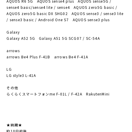
AQUOS R6 5G AQUOS sense4 plus AQUOS sense5G /
sense4 basic/sense4 lite / sense4 AQUOS zero5G basic /
AQUOS zero5G basic DX SHG02 AQUOS sense3 / sense3 lite
/ sense3 basic / Android One S7 AQUOS sense3 plus
Galaxy
Galaxy A52 5G Galaxy A51 5G SCG07 / SC-54A
arrows
arrows Be4 Plus F-41B arrows Be4 F-41A
LG
LG style3 L-41A
その他
らくらくスマートフォンme F-01L / F-42A RakutenMini
★納期★
約10日前後