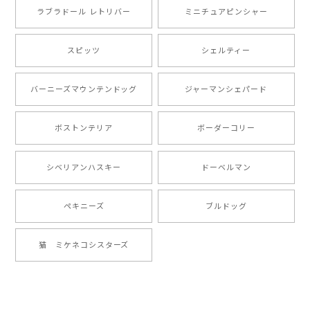
ラブラドール レトリバー
ミニチュアピンシャー
【 自然に囲まれた ポメラニアン 】マグカップ 犬 ペット うちの子 犬グッズ ギフト プレゼント 母の日
2024/07/09
スピッツ
シェルティー
とても可愛かったです。６月にももが（17歳）で亡くな
バーニーズマウンテンドッグ
ジャーマンシェパード
りまして、元気な時の顔がそっくりだったので、注文し
ました。ありがとうございました。
ボストンテリア
ボーダーコリー
【 ”ロイヤル”シリーズ 犬種選べる キャニスター 】保存容器 プレゼント ギフト 犬 ペット うちの子 犬グッズ
シベリアンハスキー
ドーベルマン
2024/05/22
ペキニーズ
ブルドッグ
【 ヒーロー ペキニーズ 】 マグカップ 犬 ペット うちの子 犬グッズ ギフト プレゼント 母の日
猫 ミケネコシスターズ
2024/05/04