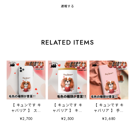
通報する
RELATED ITEMS
【 キュンです キ
【 キュンです キ
【 キュンです キ
ャバリア 】 スマ
ャバリア 】 キャ
ャバリア 】 手帳
ホケース クリア
ニスター 保存容
スマホケース
¥2,700
¥2,500
¥3,680
ソフトケース
器 お家用 プレ
犬 うちの子 プ
犬 犬グッズ プ
ゼント 犬 ペッ
レゼント ペッ
レゼント アンド
ト うちの子 犬
ト Android対応