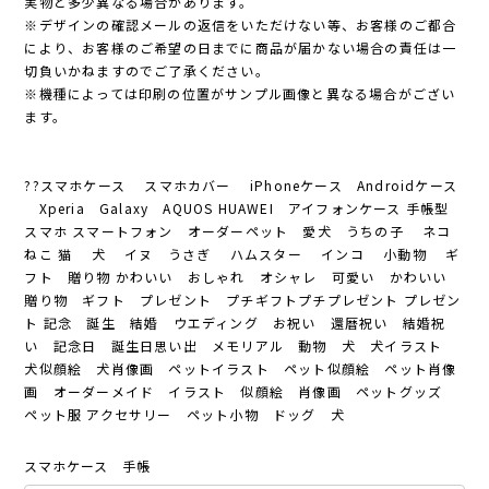
実物と多少異なる場合があります。
※デザインの確認メールの返信をいただけない等、お客様のご都合
により、お客様のご希望の日までに商品が届かない場合の責任は一
切負いかねますのでご了承ください。
※機種によっては印刷の位置がサンプル画像と異なる場合がござい
ます。
??スマホケース スマホカバー iPhoneケース Androidケース
Xperia Galaxy AQUOS HUAWEI アイフォンケース 手帳型
スマホ スマートフォン オーダーペット 愛犬 うちの子 ネコ
ねこ 猫 犬 イヌ うさぎ ハムスター インコ 小動物 ギ
フト 贈り物 かわいい おしゃれ オシャレ 可愛い かわいい
贈り物 ギフト プレゼント プチギフトプチプレゼント プレゼン
ト 記念 誕生 結婚 ウエディング お祝い 還暦祝い 結婚祝
い 記念日 誕生日思い出 メモリアル 動物 犬 犬イラスト
犬似顔絵 犬肖像画 ペットイラスト ペット似顔絵 ペット肖像
画 オーダーメイド イラスト 似顔絵 肖像画 ペットグッズ
ペット服 アクセサリー ペット小物 ドッグ 犬
スマホケース 手帳