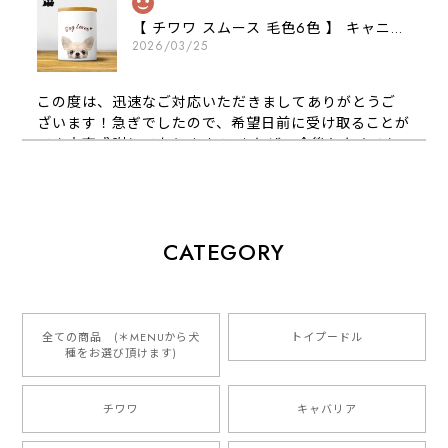
【 チワワ スムース 毛色6色 】 キャニスター 保存容器 お家用 プレゼント 犬 ペット うちの子 犬グッズ
2026/03/25
この度は、迅速なご対応いただきましてありがとうご
ざいます！急ぎでしたので、希望日前に受け取ることが
でき大変感謝しております！ またぜひ今後ともよろし
くお願いします
【 犬種選べる パステルカラー 名入り 迷子札 ドッグタグ 】水彩画風イラスト 毛色60種類以上 ペット 犬 プレゼント
CATEGORY
2026/01/16
とっても可愛くて、わんちゃんの名前や電話番号も分か
りやすくて最高です！ ありがとうございました❁⃘*.ﾟ
全ての商品 (＊MENUから犬
トイプードル
種をお選び頂けます)
ご縁がありましたら、またよろしくお願いいたします。
チワワ
キャバリア
【 自然に囲まれた ダックスフンド 】 キャニスター 保存容器 お家用 プレゼント 犬 ペット うちの子 犬グッズ