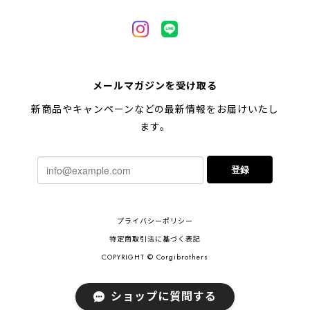
【 自然に囲まれた ペキニーズ 】 マグカップ 犬 ペット うちの子 犬グッズ ギフト プレゼント 母の日
2024/05/04
【 キュンです ペキニーズ 】 マグカップ 犬 ペット うちの子 犬グッズ ギフト プレゼント 母の日
メールマガジンを受け取る
2024/05/04
新商品やキャンペーンなどの最新情報をお届けいたし
ます。
【 柴犬 毛色3色】マグカップ お家用 プレゼント コーギーブラザーズ 犬 うちの子
登録
2024/02/10
連休明けに発送と言われていたのに、その前に到着しま
プライバシーポリシー
した！とても早い対応でありがとうございました。 プ
レゼント用だったけど自分用にも買いたいと思います。
特定商取引法に基づく表記
ありがとうございました！！！
COPYRIGHT © Corgibrothers
ショップに質問する
【 ポメラニアン 2023新デザイン！】 マグカップ お家用 プレゼント 犬 うちの子 犬グッズ ギフト