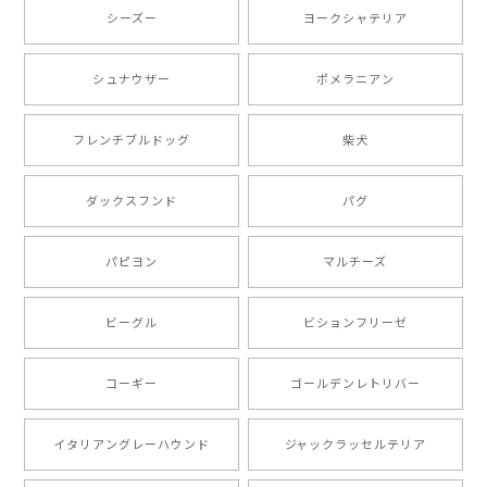
2025/05/13
シーズー
ヨークシャテリア
シュナウザー
ポメラニアン
【 ボーダーコリー 水彩画風 毛色4色 】 手帳 スマホケース 犬 うちの子 iPhone & Android
2025/05/09
フレンチブルドッグ
柴犬
もう叫ぶほど可愛くて最高です。 届いた袋まで可愛か
ダックスフンド
パグ
ったです。 ご連絡が取りづらい点だけ少し不安になり
ましたが、商品の素敵さでチャラです。 本当に可愛
い。ありがとうございます。
パピヨン
マルチーズ
ビーグル
ビションフリーゼ
【 キュンです ボーダーコリー 】 手帳 スマホケース 犬 うちの子 プレゼント ペット Android対応
2024/10/28
コーギー
ゴールデンレトリバー
注文受領連絡が無かったのでハラハラしましたが… 可
愛い商品が届きました！大満足です♪
イタリアングレーハウンド
ジャックラッセルテリア