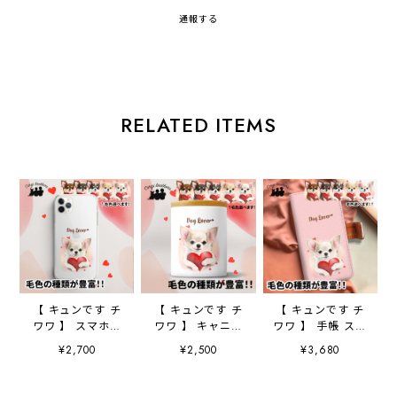
通報する
RELATED ITEMS
【 キュンです チ
【 キュンです チ
【 キュンです チ
ワワ 】 スマホケ
ワワ 】 キャニス
ワワ 】 手帳 スマ
ース クリアソフ
ター 保存容器
ホケース 犬 う
¥2,700
¥2,500
¥3,680
トケース 犬 犬
お家用 プレゼン
ちの子 プレゼン
グッズ プレゼン
ト 犬 ペット
ト ペット
ト アンドロイド
うちの子 犬グッ
Android対応