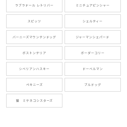
ラブラドール レトリバー
ミニチュアピンシャー
【 自然に囲まれた ポメラニアン 】マグカップ 犬 ペット うちの子 犬グッズ ギフト プレゼント 母の日
2024/07/09
スピッツ
シェルティー
とても可愛かったです。６月にももが（17歳）で亡くな
バーニーズマウンテンドッグ
ジャーマンシェパード
りまして、元気な時の顔がそっくりだったので、注文し
ました。ありがとうございました。
ボストンテリア
ボーダーコリー
【 ”ロイヤル”シリーズ 犬種選べる キャニスター 】保存容器 プレゼント ギフト 犬 ペット うちの子 犬グッズ
シベリアンハスキー
ドーベルマン
2024/05/22
ペキニーズ
ブルドッグ
【 ヒーロー ペキニーズ 】 マグカップ 犬 ペット うちの子 犬グッズ ギフト プレゼント 母の日
猫 ミケネコシスターズ
2024/05/04