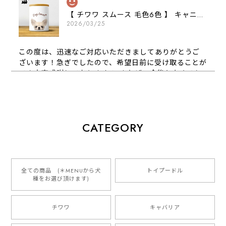
【 チワワ スムース 毛色6色 】 キャニスター 保存容器 お家用 プレゼント 犬 ペット うちの子 犬グッズ
2026/03/25
この度は、迅速なご対応いただきましてありがとうご
ざいます！急ぎでしたので、希望日前に受け取ることが
でき大変感謝しております！ またぜひ今後ともよろし
くお願いします
【 犬種選べる パステルカラー 名入り 迷子札 ドッグタグ 】水彩画風イラスト 毛色60種類以上 ペット 犬 プレゼント
CATEGORY
2026/01/16
とっても可愛くて、わんちゃんの名前や電話番号も分か
りやすくて最高です！ ありがとうございました❁⃘*.ﾟ
全ての商品 (＊MENUから犬
トイプードル
種をお選び頂けます)
ご縁がありましたら、またよろしくお願いいたします。
チワワ
キャバリア
【 自然に囲まれた ダックスフンド 】 キャニスター 保存容器 お家用 プレゼント 犬 ペット うちの子 犬グッズ