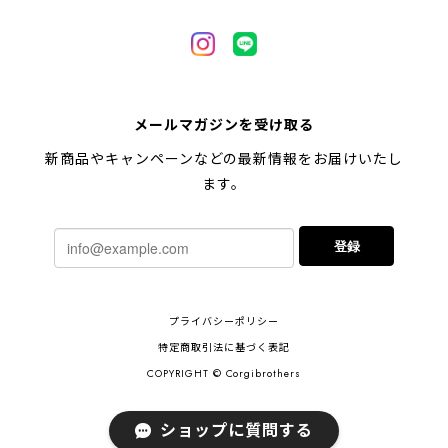
【 自然に囲まれた ペキニーズ 】 マグカップ 犬 ペット うちの子 犬グッズ ギフト プレゼント 母の日
2024/05/04
【 キュンです ペキニーズ 】 マグカップ 犬 ペット うちの子 犬グッズ ギフト プレゼント 母の日
メールマガジンを受け取る
2024/05/04
新商品やキャンペーンなどの最新情報をお届けいたし
ます。
【 柴犬 毛色3色】マグカップ お家用 プレゼント コーギーブラザーズ 犬 うちの子
登録
2024/02/10
連休明けに発送と言われていたのに、その前に到着しま
プライバシーポリシー
した！とても早い対応でありがとうございました。 プ
レゼント用だったけど自分用にも買いたいと思います。
特定商取引法に基づく表記
ありがとうございました！！！
COPYRIGHT © Corgibrothers
ショップに質問する
【 ポメラニアン 2023新デザイン！】 マグカップ お家用 プレゼント 犬 うちの子 犬グッズ ギフト