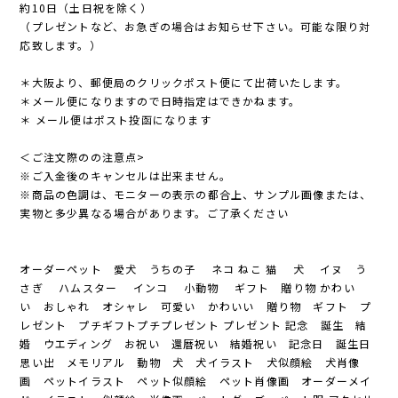
約10日（土日祝を除く）
（プレゼントなど、お急ぎの場合はお知らせ下さい。可能な限り対
応致します。）
＊大阪より、郵便局のクリックポスト便にて出荷いたします。
＊メール便になりますので日時指定はできかねます。
＊ メール便はポスト投函になります
＜ご注文際のの注意点>
※ご入金後のキャンセルは出来ません。
※商品の色調は、モニターの表示の都合上、サンプル画像または、
実物と多少異なる場合があります。ご了承ください
オーダーペット 愛犬 うちの子 ネコ ねこ 猫 犬 イヌ う
さぎ ハムスター インコ 小動物 ギフト 贈り物 かわい
い おしゃれ オシャレ 可愛い かわいい 贈り物 ギフト プ
レゼント プチギフトプチプレゼント プレゼント 記念 誕生 結
婚 ウエディング お祝い 還暦祝い 結婚祝い 記念日 誕生日
思い出 メモリアル 動物 犬 犬イラスト 犬似顔絵 犬肖像
画 ペットイラスト ペット似顔絵 ペット肖像画 オーダーメイ