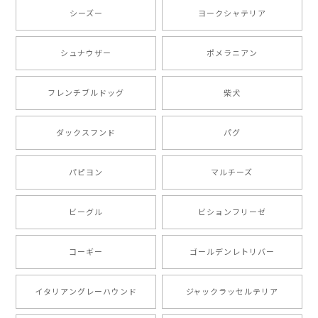
2025/05/13
シーズー
ヨークシャテリア
シュナウザー
ポメラニアン
【 ボーダーコリー 水彩画風 毛色4色 】 手帳 スマホケース 犬 うちの子 iPhone & Android
2025/05/09
フレンチブルドッグ
柴犬
もう叫ぶほど可愛くて最高です。 届いた袋まで可愛か
ダックスフンド
パグ
ったです。 ご連絡が取りづらい点だけ少し不安になり
ましたが、商品の素敵さでチャラです。 本当に可愛
い。ありがとうございます。
パピヨン
マルチーズ
ビーグル
ビションフリーゼ
【 キュンです ボーダーコリー 】 手帳 スマホケース 犬 うちの子 プレゼント ペット Android対応
2024/10/28
コーギー
ゴールデンレトリバー
注文受領連絡が無かったのでハラハラしましたが… 可
愛い商品が届きました！大満足です♪
イタリアングレーハウンド
ジャックラッセルテリア