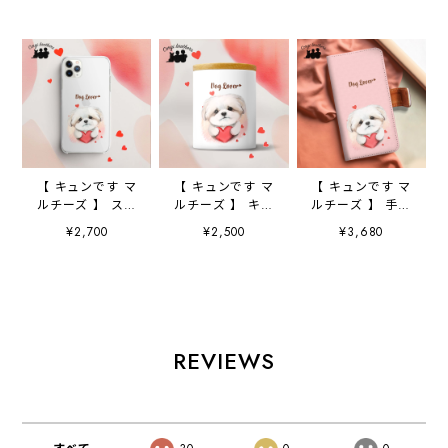
【 キュンです マ
【 キュンです マ
【 キュンです マ
ルチーズ 】 スマ
ルチーズ 】 キャ
ルチーズ 】 手帳
ホケース クリア
ニスター 保存容
スマホケース
¥2,700
¥2,500
¥3,680
ソフトケース
器 お家用 プレ
犬 うちの子 プ
犬 犬グッズ プ
ゼント 犬 ペッ
レゼント ペッ
レゼント アンド
ト うちの子 犬
ト Android対応
ロイド対応
グッズ
REVIEWS