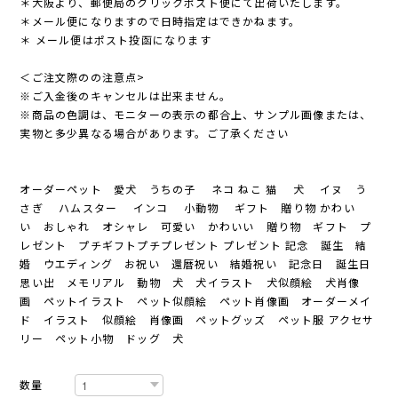
＊大阪より、郵便局のクリックポスト便にて出荷いたします。
＊メール便になりますので日時指定はできかねます。
＊ メール便はポスト投函になります
＜ご注文際のの注意点>
※ご入金後のキャンセルは出来ません。
※商品の色調は、モニターの表示の都合上、サンプル画像または、
実物と多少異なる場合があります。ご了承ください
オーダーペット 愛犬 うちの子 ネコ ねこ 猫 犬 イヌ う
さぎ ハムスター インコ 小動物 ギフト 贈り物 かわい
い おしゃれ オシャレ 可愛い かわいい 贈り物 ギフト プ
レゼント プチギフトプチプレゼント プレゼント 記念 誕生 結
婚 ウエディング お祝い 還暦祝い 結婚祝い 記念日 誕生日
思い出 メモリアル 動物 犬 犬イラスト 犬似顔絵 犬肖像
画 ペットイラスト ペット似顔絵 ペット肖像画 オーダーメイ
ド イラスト 似顔絵 肖像画 ペットグッズ ペット服 アクセサ
リー ペット小物 ドッグ 犬
数量