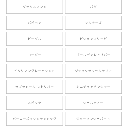
もう叫ぶほど可愛くて最高です。 届いた袋まで可愛か
ダックスフンド
パグ
ったです。 ご連絡が取りづらい点だけ少し不安になり
ましたが、商品の素敵さでチャラです。 本当に可愛
い。ありがとうございます。
パピヨン
マルチーズ
ビーグル
ビションフリーゼ
【 キュンです ボーダーコリー 】 手帳 スマホケース 犬 うちの子 プレゼント ペット Android対応
2024/10/28
コーギー
ゴールデンレトリバー
注文受領連絡が無かったのでハラハラしましたが… 可
愛い商品が届きました！大満足です♪
イタリアングレーハウンド
ジャックラッセルテリア
ラブラドール レトリバー
ミニチュアピンシャー
【 自然に囲まれた ポメラニアン 】マグカップ 犬 ペット うちの子 犬グッズ ギフト プレゼント 母の日
2024/07/09
スピッツ
シェルティー
とても可愛かったです。６月にももが（17歳）で亡くな
バーニーズマウンテンドッグ
ジャーマンシェパード
りまして、元気な時の顔がそっくりだったので、注文し
ました。ありがとうございました。