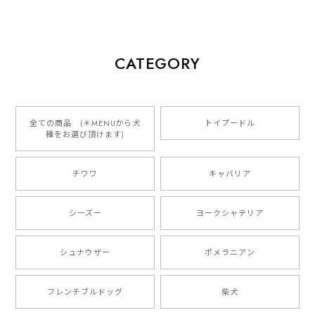
くお願いします
【 犬種選べる パステルカラー 名入り 迷子札 ドッグタグ 】水彩画風イラスト 毛色60種類以上 ペット 犬 プレゼント
CATEGORY
2026/01/16
とっても可愛くて、わんちゃんの名前や電話番号も分か
りやすくて最高です！ ありがとうございました❁⃘*.ﾟ
全ての商品 (＊MENUから犬
トイプードル
種をお選び頂けます)
ご縁がありましたら、またよろしくお願いいたします。
チワワ
キャバリア
【 自然に囲まれた ダックスフンド 】 キャニスター 保存容器 お家用 プレゼント 犬 ペット うちの子 犬グッズ
2025/05/13
シーズー
ヨークシャテリア
シュナウザー
ポメラニアン
【 ボーダーコリー 水彩画風 毛色4色 】 手帳 スマホケース 犬 うちの子 iPhone & Android
2025/05/09
フレンチブルドッグ
柴犬