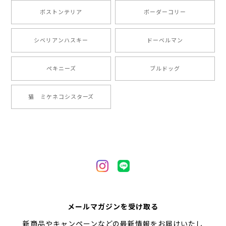
ボストンテリア
ボーダーコリー
【 ”ロイヤル”シリーズ 犬種選べる キャニスター 】保存容器 プレゼント ギフト 犬 ペット うちの子 犬グッズ
シベリアンハスキー
ドーベルマン
2024/05/22
ペキニーズ
ブルドッグ
【 ヒーロー ペキニーズ 】 マグカップ 犬 ペット うちの子 犬グッズ ギフト プレゼント 母の日
猫 ミケネコシスターズ
2024/05/04
【 自然に囲まれた ペキニーズ 】 マグカップ 犬 ペット うちの子 犬グッズ ギフト プレゼント 母の日
2024/05/04
【 キュンです ペキニーズ 】 マグカップ 犬 ペット うちの子 犬グッズ ギフト プレゼント 母の日
メールマガジンを受け取る
2024/05/04
新商品やキャンペーンなどの最新情報をお届けいたし