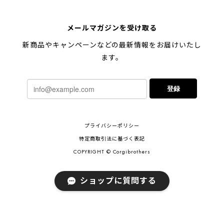
【 キュンです ペキニーズ 】 マグカップ 犬 ペット うちの子 犬グッズ ギフト プレゼント 母の日
メールマガジンを受け取る
2024/05/04
新商品やキャンペーンなどの最新情報をお届けいたし
ます。
【 柴犬 毛色3色】マグカップ お家用 プレゼント コーギーブラザーズ 犬 うちの子
登録
2024/02/10
連休明けに発送と言われていたのに、その前に到着しま
プライバシーポリシー
した！とても早い対応でありがとうございました。 プ
レゼント用だったけど自分用にも買いたいと思います。
特定商取引法に基づく表記
ありがとうございました！！！
COPYRIGHT © Corgibrothers
ショップに質問する
【 ポメラニアン 2023新デザイン！】 マグカップ お家用 プレゼント 犬 うちの子 犬グッズ ギフト
2023/11/18