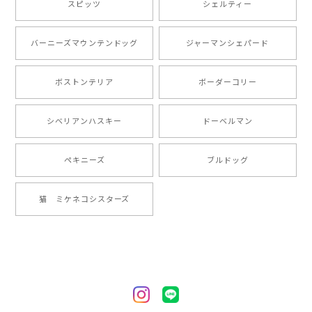
スピッツ
シェルティー
とても可愛かったです。６月にももが（17歳）で亡くな
バーニーズマウンテンドッグ
ジャーマンシェパード
りまして、元気な時の顔がそっくりだったので、注文し
ました。ありがとうございました。
ボストンテリア
ボーダーコリー
【 ”ロイヤル”シリーズ 犬種選べる キャニスター 】保存容器 プレゼント ギフト 犬 ペット うちの子 犬グッズ
シベリアンハスキー
ドーベルマン
2024/05/22
ペキニーズ
ブルドッグ
【 ヒーロー ペキニーズ 】 マグカップ 犬 ペット うちの子 犬グッズ ギフト プレゼント 母の日
猫 ミケネコシスターズ
2024/05/04
【 自然に囲まれた ペキニーズ 】 マグカップ 犬 ペット うちの子 犬グッズ ギフト プレゼント 母の日
2024/05/04