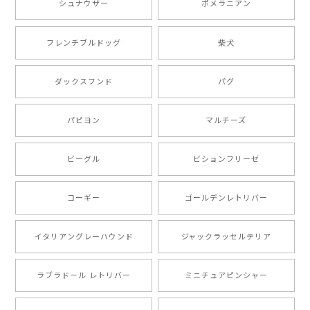
シュナウザー
ポメラニアン
【 ボーダーコリー 水彩画風 毛色4色 】 手帳 スマホケース 犬 うちの子 iPhone & Android
2025/05/09
フレンチブルドッグ
柴犬
もう叫ぶほど可愛くて最高です。 届いた袋まで可愛か
ダックスフンド
パグ
ったです。 ご連絡が取りづらい点だけ少し不安になり
ましたが、商品の素敵さでチャラです。 本当に可愛
い。ありがとうございます。
パピヨン
マルチーズ
ビーグル
ビションフリーゼ
【 キュンです ボーダーコリー 】 手帳 スマホケース 犬 うちの子 プレゼント ペット Android対応
2024/10/28
コーギー
ゴールデンレトリバー
注文受領連絡が無かったのでハラハラしましたが… 可
愛い商品が届きました！大満足です♪
イタリアングレーハウンド
ジャックラッセルテリア
ラブラドール レトリバー
ミニチュアピンシャー
【 自然に囲まれた ポメラニアン 】マグカップ 犬 ペット うちの子 犬グッズ ギフト プレゼント 母の日
2024/07/09