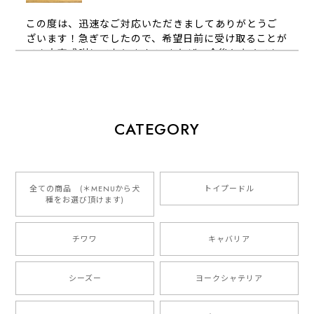
この度は、迅速なご対応いただきましてありがとうご
ざいます！急ぎでしたので、希望日前に受け取ることが
でき大変感謝しております！ またぜひ今後ともよろし
くお願いします
【 犬種選べる パステルカラー 名入り 迷子札 ドッグタグ 】水彩画風イラスト 毛色60種類以上 ペット 犬 プレゼント
CATEGORY
2026/01/16
とっても可愛くて、わんちゃんの名前や電話番号も分か
りやすくて最高です！ ありがとうございました❁⃘*.ﾟ
全ての商品 (＊MENUから犬
トイプードル
種をお選び頂けます)
ご縁がありましたら、またよろしくお願いいたします。
チワワ
キャバリア
【 自然に囲まれた ダックスフンド 】 キャニスター 保存容器 お家用 プレゼント 犬 ペット うちの子 犬グッズ
2025/05/13
シーズー
ヨークシャテリア